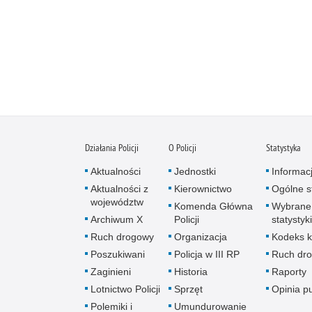
Działania Policji
O Policji
Statystyka
Aktualności
Jednostki
Informac
Aktualności z
Kierownictwo
Ogólne st
województw
Komenda Główna
Wybrane
Archiwum X
Policji
statystyki
Ruch drogowy
Organizacja
Kodeks k
Poszukiwani
Policja w III RP
Ruch dr
Zaginieni
Historia
Raporty
Lotnictwo Policji
Sprzęt
Opinia p
Polemiki i
Umundurowanie