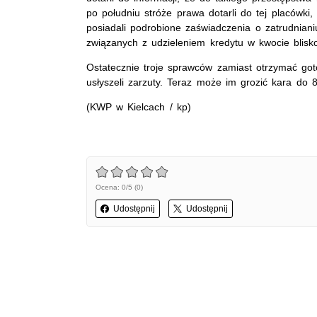
po południu stróże prawa dotarli do tej placówki
posiadali podrobione zaświadczenia o zatrudnianiu
związanych z udzieleniem kredytu w kwocie blisko
Ostatecznie troje sprawców zamiast otrzymać gotówk
usłyszeli zarzuty. Teraz może im grozić kara do 8
(KWP w Kielcach / kp)
Ocena: 0/5 (0)
Udostępnij
Udostępnij