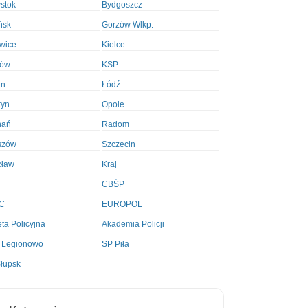
ystok
Bydgoszcz
ńsk
Gorzów Wlkp.
wice
Kielce
ków
KSP
in
Łódź
tyn
Opole
nań
Radom
szów
Szczecin
cław
Kraj
CBŚP
C
EUROPOL
ta Policyjna
Akademia Policji
 Legionowo
SP Piła
łupsk