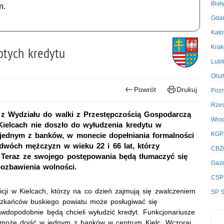
Biał
m.
Gda
Kato
Kra
łotych kredytu
Lubl
Olsz
Powrót
Drukuj
Poz
Rze
 z Wydziału do walki z Przestępczością Gospodarczą
Wro
Kielcach nie doszło do wyłudzenia kredytu w
KGP
w jednym z banków, w monecie dopełniania formalności
 dwóch mężczyzn w wieku 22 i 66 lat, którzy
CBZ
 Teraz ze swojego postępowania będą tłumaczyć się
Gaze
pozbawienia wolności.
CSP
icji w Kielcach, którzy na co dzień zajmują się zwalczeniem
SP S
ieszkańców buskiego powiatu może posługiwać się
wdopodobnie będą chcieli wyłudzić kredyt. Funkcjonariusze
wa może dojść w jednym z banków w centrum Kielc. Wczoraj