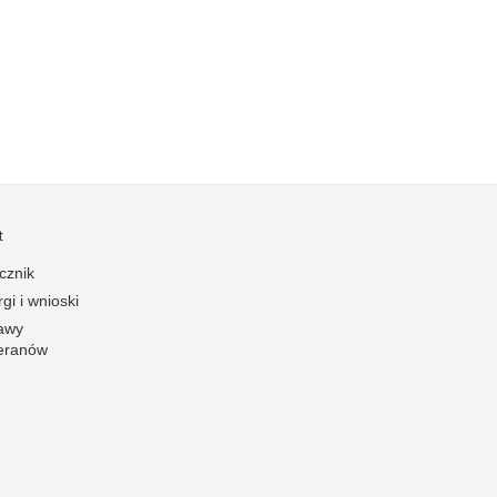
Kradzieże z włamaniem
Kultura
Logistyka, wyposażenie
Materiały wybuchowe
Nagrodzeni policjanci
Napady na banki
Napady na taksówkarzy
t
Napady na tiry
cznik
Nielegalny handel farmaceutykami
gi i wnioski
Nietrzeźwi kierujący
awy
eranów
Nietrzeźwi opiekunowie
Nietrzeźwi pracownicy
Niszczenie mienia
Nowoczesne technologie w pracy Policji
Odpowiedzialność majątkowa Policji