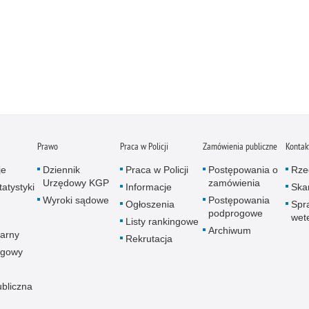
Prawo
Praca w Policji
Zamówienia publiczne
Kontak
je
Dziennik
Praca w Policji
Postępowania o
Rze
Urzędowy KGP
zamówienia
atystyki
Informacje
Skar
Wyroki sądowe
Postępowania
Ogłoszenia
Spr
podprogowe
wet
Listy rankingowe
Archiwum
arny
Rekrutacja
ogowy
ubliczna