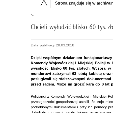
Strona znajduje się w archiwu
Chcieli wyłudzić blisko 60 tys. z
Data publikacji 28.03.2018
Dzięki wspólnym działaniom funkcjonariuszy
Komendy Wojewódzkiej i Miejskiej Policji w 
wysokości blisko 60 tys. złotych. Wczoraj 
mundurowi zatrzymali 63-letnią kobietę oraz
posługiwali się sfałszowanymi dokumentami.
przed sądem. Może im grozić kara do 8 lat 
Policjanci z Komendy Wojewódzkiej i Miejskiej Pol
przestępczości gospodarczej ustalili, że troje m
podrobionymi dokumentami i przy ich pomocy pra
dotarli do informacji, że do takiego przestępst