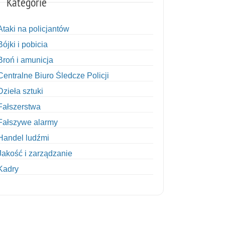
Kategorie
Ataki na policjantów
Bójki i pobicia
Broń i amunicja
Centralne Biuro Śledcze Policji
Dzieła sztuki
Fałszerstwa
Fałszywe alarmy
Handel ludźmi
Jakość i zarządzanie
Kadry
Kobiety w Policji
Korupcja
Kradzież