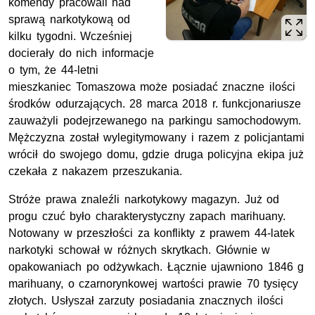
komendy pracowali nad
sprawą narkotykową od
kilku tygodni. Wcześniej
docierały do nich informacje
o tym, że 44-letni
mieszkaniec Tomaszowa może posiadać znaczne ilości
środków odurzających. 28 marca 2018 r. funkcjonariusze
zauważyli podejrzewanego na parkingu samochodowym.
Mężczyzna został wylegitymowany i razem z policjantami
wrócił do swojego domu, gdzie druga policyjna ekipa już
czekała z nakazem przeszukania.
Stróże prawa znaleźli narkotykowy magazyn. Już od
progu czuć było charakterystyczny zapach marihuany.
Notowany w przeszłości za konflikty z prawem 44-latek
narkotyki schował w różnych skrytkach. Głównie w
opakowaniach po odżywkach. Łącznie ujawniono 1846 g
marihuany, o czarnorynkowej wartości prawie 70 tysięcy
złotych. Usłyszał zarzuty posiadania znacznych ilości