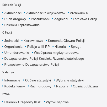
Działania Policji
Aktualności
Aktualności z województw
Archiwum X
Ruch drogowy
Poszukiwani
Zaginieni
Lotnictwo Policji
Polemiki i sprostowania
O Policji
Jednostki
Kierownictwo
Komenda Główna Policji
Organizacja
Policja w III RP
Historia
Sprzęt
Umundurowanie
Współpraca międzynarodowa
Duszpasterstwo Policji Kościoła Rzymskokatolickiego
Prawosławne Duszpasterstwo Policji
Statystyka
Informacje
Ogólne statystyki
Wybrane statystyki
Kodeks karny
Ruch drogowy
Raporty
Opinia publiczna
Prawo
Dziennik Urzędowy KGP
Wyroki sądowe