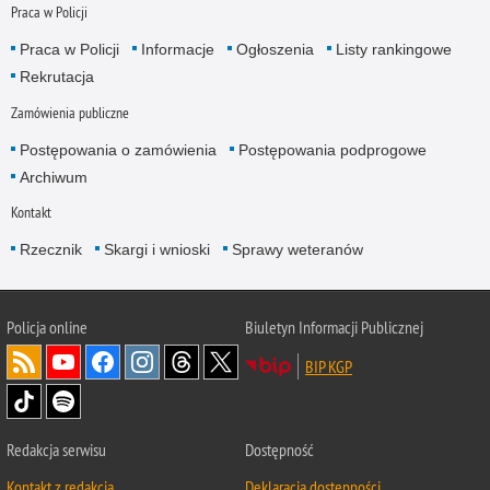
Praca w Policji
Praca w Policji
Informacje
Ogłoszenia
Listy rankingowe
Rekrutacja
Zamówienia publiczne
Postępowania o zamówienia
Postępowania podprogowe
Archiwum
Kontakt
Rzecznik
Skargi i wnioski
Sprawy weteranów
Policja
online
Biuletyn Informacji Publicznej
BIP KGP
Redakcja serwisu
Dostępność
Kontakt z redakcją
Deklaracja dostępności