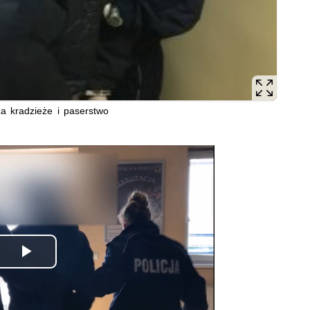
a kradzieże i paserstwo
Odtwórz
wideo