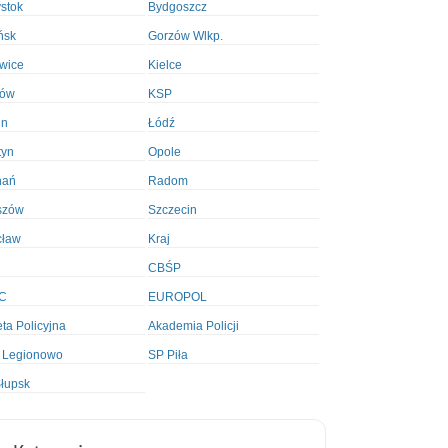
ystok
Bydgoszcz
ńsk
Gorzów Wlkp.
wice
Kielce
ków
KSP
in
Łódź
tyn
Opole
nań
Radom
szów
Szczecin
cław
Kraj
CBŚP
C
EUROPOL
ta Policyjna
Akademia Policji
 Legionowo
SP Piła
łupsk