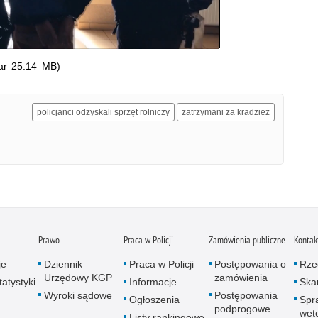
ar 25.14 MB)
policjanci odzyskali sprzęt rolniczy
zatrzymani za kradzież
Prawo
Praca w Policji
Zamówienia publiczne
Kontak
je
Dziennik
Praca w Policji
Postępowania o
Rze
Urzędowy KGP
zamówienia
atystyki
Informacje
Skar
Wyroki sądowe
Postępowania
Ogłoszenia
Spr
podprogowe
wet
Listy rankingowe