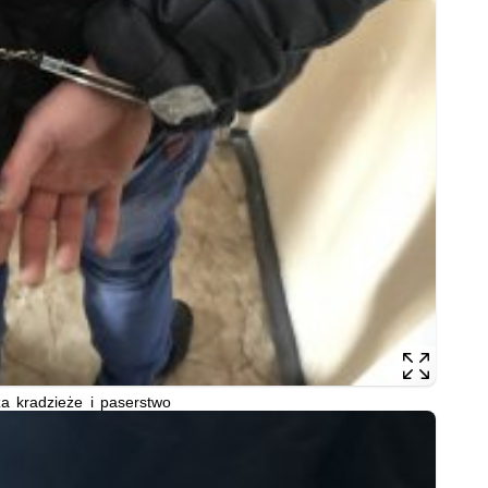
a kradzieże i paserstwo