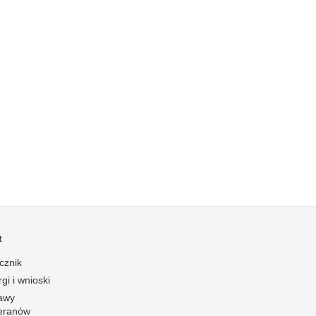
Ruch Drogowy
Samobójstwa
Sport
Stalking
Statystyka
Szkolenia i ćwiczenia
Terroryzm
Unia Europejska
Uprowadzenia
Uroczystości
Utonięcia
t
Współpraca międzynarodowa
cznik
Współpraca Policji z innymi podmiotami
gi i wnioski
awy
Wykroczenia
eranów