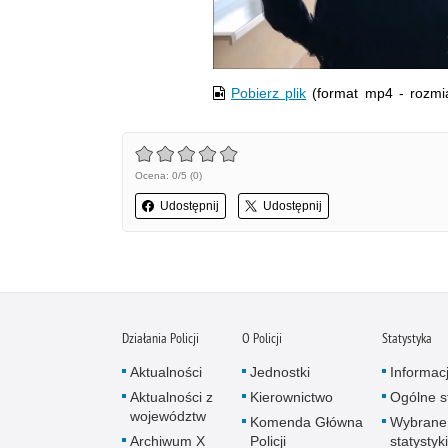
Pobierz plik
(format mp4 - rozmi
Ocena: 0/5 (0)
Udostępnij
Udostępnij
Działania Policji
O Policji
Statystyka
Aktualności
Jednostki
Informac
Aktualności z
Kierownictwo
Ogólne st
województw
Komenda Główna
Wybrane
Archiwum X
Policji
statystyki