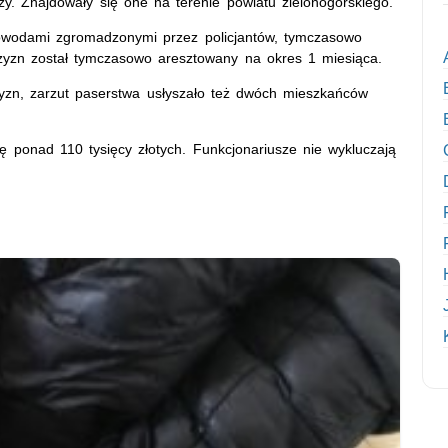
ozy. Znajdowały się one na terenie powiatu zielonogórskiego.
owodami zgromadzonymi przez policjantów, tymczasowo
czyzn został tymczasowo aresztowany na okres 1 miesiąca.
zn, zarzut paserstwa usłyszało też dwóch mieszkańców
 ponad 110 tysięcy złotych. Funkcjonariusze nie wykluczają