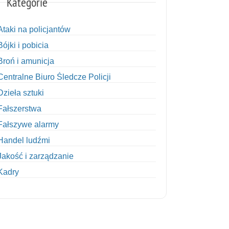
Kategorie
Ataki na policjantów
Bójki i pobicia
Broń i amunicja
Centralne Biuro Śledcze Policji
Dzieła sztuki
Fałszerstwa
Fałszywe alarmy
Handel ludźmi
Jakość i zarządzanie
Kadry
Kobiety w Policji
Korupcja
Kradzież