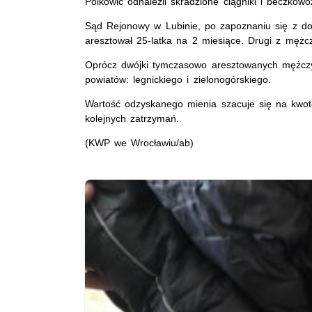
Polkowic odnaleźli skradzione ciągniki i beczkow
Sąd Rejonowy w Lubinie, po zapoznaniu się z d
aresztował 25-latka na 2 miesiące. Drugi z męż
Oprócz dwójki tymczasowo aresztowanych mężczy
powiatów: legnickiego i zielonogórskiego.
Wartość odzyskanego mienia szacuje się na kwotę
kolejnych zatrzymań.
(KWP we Wrocławiu/ab)