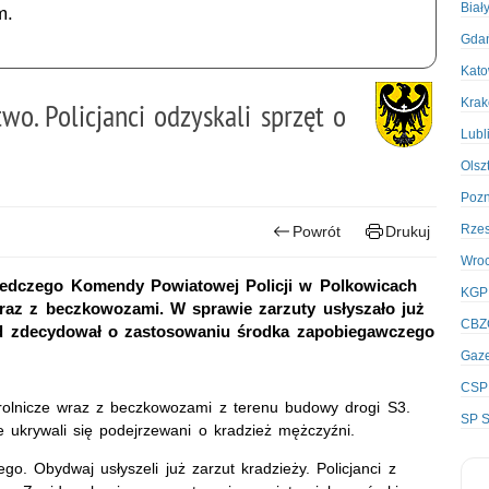
Biał
m.
Gda
Kato
Kra
wo. Policjanci odzyskali sprzęt o
Lubl
Olsz
Poz
Rze
Powrót
Drukuj
Wro
ledczego Komendy Powiatowej Policji w Polkowicach
KGP
wraz z beczkowozami. W sprawie zarzuty usłyszało już
CBZ
d zdecydował o zastosowaniu środka zapobiegawczego
Gaze
CSP
i rolnicze wraz z beczkowozami z terenu budowy drogi S3.
SP S
dzie ukrywali się podejrzewani o kradzież mężczyźni.
. Obydwaj usłyszeli już zarzut kradzieży. Policjanci z