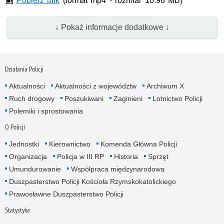
Pobierz plik
(format mp4 - rozmiar 10.98 MB)
↓ Pokaż informacje dodatkowe ↓
Działania Policji
Aktualności
Aktualności z województw
Archiwum X
Ruch drogowy
Poszukiwani
Zaginieni
Lotnictwo Policji
Polemiki i sprostowania
O Policji
Jednostki
Kierownictwo
Komenda Główna Policji
Organizacja
Policja w III RP
Historia
Sprzęt
Umundurowanie
Współpraca międzynarodowa
Duszpasterstwo Policji Kościoła Rzymskokatolickiego
Prawosławne Duszpasterstwo Policji
Statystyka