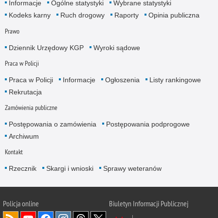
Informacje
Ogólne statystyki
Wybrane statystyki
Kodeks karny
Ruch drogowy
Raporty
Opinia publiczna
Prawo
Dziennik Urzędowy KGP
Wyroki sądowe
Praca w Policji
Praca w Policji
Informacje
Ogłoszenia
Listy rankingowe
Rekrutacja
Zamówienia publiczne
Postępowania o zamówienia
Postępowania podprogowe
Archiwum
Kontakt
Rzecznik
Skargi i wnioski
Sprawy weteranów
Policja
online
Biuletyn Informacji Publicznej