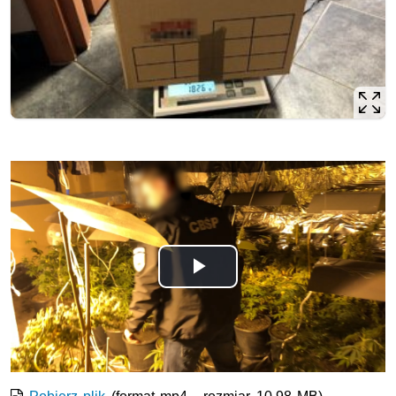
Odtwórz
wideo