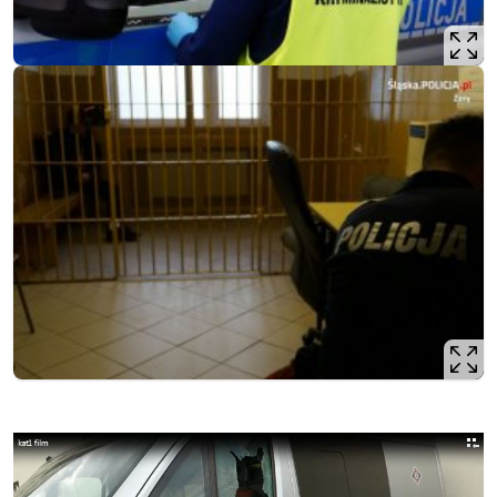
Opis filmu: Zdewastował radiowozy, bo chciał iść do więzi