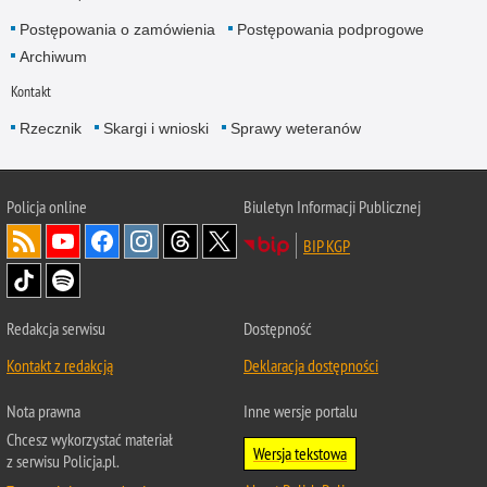
Postępowania o zamówienia
Postępowania podprogowe
Archiwum
Kontakt
Rzecznik
Skargi i wnioski
Sprawy weteranów
Policja
online
Biuletyn Informacji Publicznej
BIP KGP
Redakcja serwisu
Dostępność
Kontakt z redakcją
Deklaracja dostępności
Nota prawna
Inne wersje portalu
Chcesz wykorzystać materiał
Wersja tekstowa
z serwisu Policja.pl.