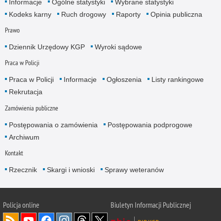
Informacje
Ogólne statystyki
Wybrane statystyki
Kodeks karny
Ruch drogowy
Raporty
Opinia publiczna
Prawo
Dziennik Urzędowy KGP
Wyroki sądowe
Praca w Policji
Praca w Policji
Informacje
Ogłoszenia
Listy rankingowe
Rekrutacja
Zamówienia publiczne
Postępowania o zamówienia
Postępowania podprogowe
Archiwum
Kontakt
Rzecznik
Skargi i wnioski
Sprawy weteranów
Policja
online
Biuletyn Informacji Publicznej