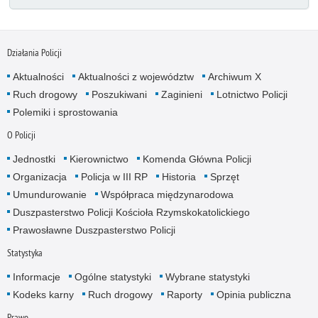
Działania Policji
Aktualności
Aktualności z województw
Archiwum X
Ruch drogowy
Poszukiwani
Zaginieni
Lotnictwo Policji
Polemiki i sprostowania
O Policji
Jednostki
Kierownictwo
Komenda Główna Policji
Organizacja
Policja w III RP
Historia
Sprzęt
Umundurowanie
Współpraca międzynarodowa
Duszpasterstwo Policji Kościoła Rzymskokatolickiego
Prawosławne Duszpasterstwo Policji
Statystyka
Informacje
Ogólne statystyki
Wybrane statystyki
Kodeks karny
Ruch drogowy
Raporty
Opinia publiczna
Prawo