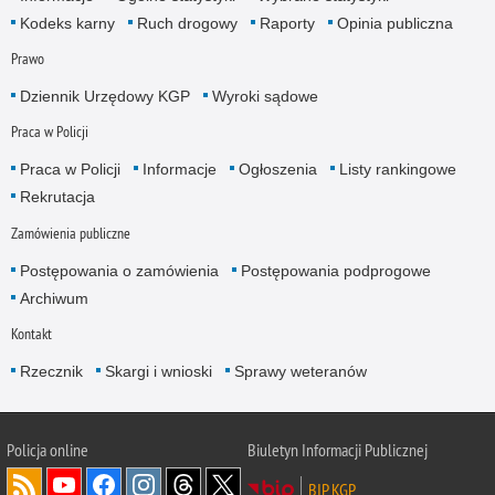
Kodeks karny
Ruch drogowy
Raporty
Opinia publiczna
Prawo
Dziennik Urzędowy KGP
Wyroki sądowe
Praca w Policji
Praca w Policji
Informacje
Ogłoszenia
Listy rankingowe
Rekrutacja
Zamówienia publiczne
Postępowania o zamówienia
Postępowania podprogowe
Archiwum
Kontakt
Rzecznik
Skargi i wnioski
Sprawy weteranów
Policja
online
Biuletyn Informacji Publicznej
BIP KGP