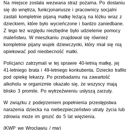
Na miejsce została wezwana straż pożarna. Po dostaniu
się do wnętrza, funkcjonariusze i pracownicy socjalni
zastali kompletnie pijaną matkę leżącą na łóżku wraz z
dzieckiem, które było wycieńczone i bardzo zaniedbane.
Z tego też względu niezbędne było udzielenie pomocy
maleństwu. W mieszkaniu znajdował się również
kompletnie pijany wujek dziewczynki, który miał się nią
opiekować pod nieobecność matki.
Policjanci zatrzymali w tej sprawie 40-letnią matkę, jej
41-letniego brata i 49-letniego konkubenta. Dziecko trafiło
pod opiekę lekarzy. Po przebadaniu na zawartość
alkoholu w organizmie okazało się, że wszyscy mają
blisko 3 promile. Po wytrzeźwieniu usłyszą zarzuty.
W związku z podejrzeniem popełnienia przestępstwa
narażenia dziecka na niebezpieczeństwo utraty życia lub
zdrowia może im grozić do 5 lat więzienia.
(KWP we Wrocławiu / mw)