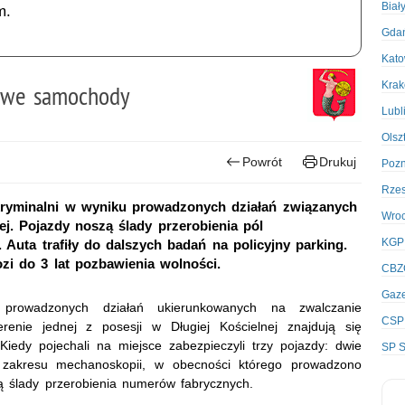
Biał
m.
Gda
Kato
Kra
sowe samochody
Lubl
Olsz
Powrót
Drukuj
Poz
Rze
kryminalni w wyniku prowadzonych działań związanych
Wro
. Pojazdy noszą ślady przerobienia pól
KGP
Auta trafiły do dalszych badań na policyjny parking.
zi do 3 lat pozbawienia wolności.
CBZ
Gaze
u prowadzonych działań ukierunkowanych na zwalczanie
CSP
erenie jednej z posesji w Długiej Kościelnej znajdują się
iedy pojechali na miejsce zabezpieczyli trzy pojazdy: dwie
SP S
 zakresu mechanoskopii, w obecności którego prowadzono
zą ślady przerobienia numerów fabrycznych.