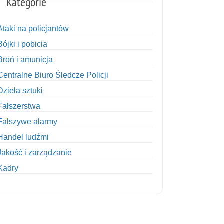
Kategorie
Ataki na policjantów
Bójki i pobicia
Broń i amunicja
Centralne Biuro Śledcze Policji
Dzieła sztuki
Fałszerstwa
Fałszywe alarmy
Handel ludźmi
Jakość i zarządzanie
Kadry
Kobiety w Policji
Korupcja
Kradzież