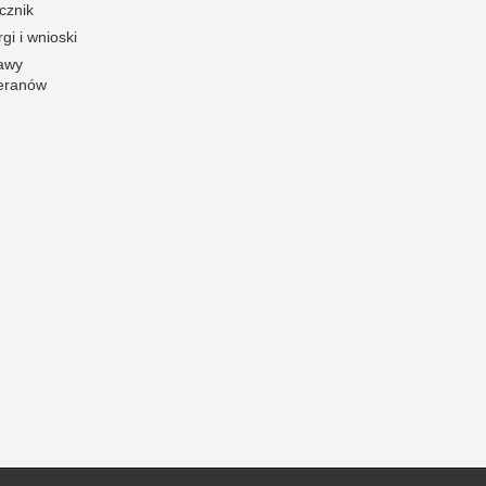
cznik
Ofiarni i odważni
gi i wnioski
awy
Opinia publiczna
eranów
Oszustwa
Pedofilia, pornografia dziecięca
Piractwo przemysłowe
Podrabianie znaków towarowych
Pogryzienia przez psy
Polemiki i sprostowania
Policja inaczej
Policjant z pasją
Porwania
Pożary i podpalenia
Pranie brudnych pieniędzy
Prawa człowieka