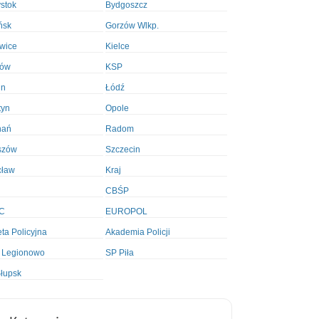
ystok
Bydgoszcz
ńsk
Gorzów Wlkp.
wice
Kielce
ków
KSP
in
Łódź
tyn
Opole
nań
Radom
szów
Szczecin
cław
Kraj
CBŚP
C
EUROPOL
ta Policyjna
Akademia Policji
 Legionowo
SP Piła
łupsk