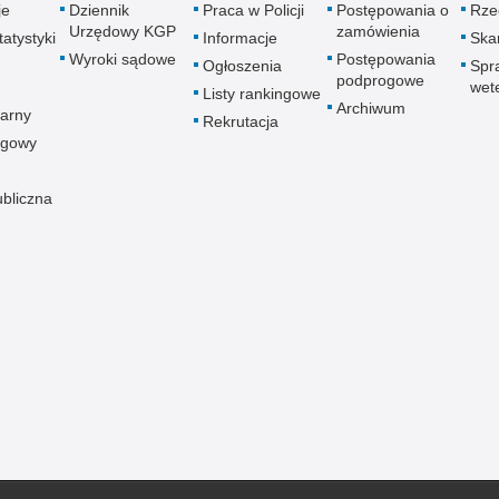
je
Dziennik
Praca w Policji
Postępowania o
Rze
Urzędowy KGP
zamówienia
atystyki
Informacje
Skar
Wyroki sądowe
Postępowania
Ogłoszenia
Spr
podprogowe
wet
Listy rankingowe
Archiwum
arny
Rekrutacja
ogowy
ubliczna