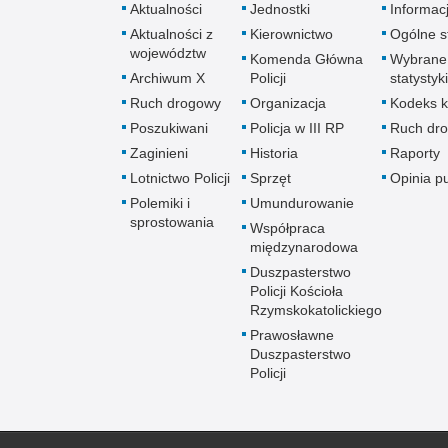
Aktualności
Jednostki
Informac
Aktualności z
Kierownictwo
Ogólne st
województw
Komenda Główna
Wybrane
Archiwum X
Policji
statystyki
Ruch drogowy
Organizacja
Kodeks k
Poszukiwani
Policja w III RP
Ruch dr
Zaginieni
Historia
Raporty
Lotnictwo Policji
Sprzęt
Opinia p
Polemiki i
Umundurowanie
sprostowania
Współpraca
międzynarodowa
Duszpasterstwo
Policji Kościoła
Rzymskokatolickiego
Prawosławne
Duszpasterstwo
Policji