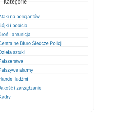
Kategorie
Ataki na policjantów
Bójki i pobicia
Broń i amunicja
Centralne Biuro Śledcze Policji
Dzieła sztuki
Fałszerstwa
Fałszywe alarmy
Handel ludźmi
Jakość i zarządzanie
Kadry
Kobiety w Policji
Korupcja
Kradzież