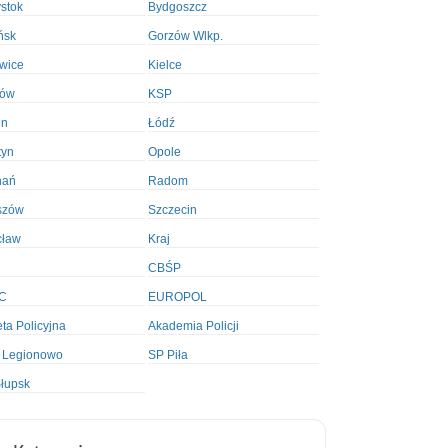
ystok
Bydgoszcz
ńsk
Gorzów Wlkp.
wice
Kielce
ków
KSP
in
Łódź
tyn
Opole
nań
Radom
szów
Szczecin
cław
Kraj
CBŚP
C
EUROPOL
ta Policyjna
Akademia Policji
 Legionowo
SP Piła
łupsk