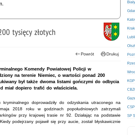
Biał
m.
Gda
Kato
Kra
00 tysięcy złotych
Lubl
Olsz
Powrót
Drukuj
Poz
Rze
ryminalnego Komendy Powiatowej Policji w
Wro
ziony na terenie Niemiec, o wartości ponad 200
KGP
ukiwany był także dwoma listami gończymi do odbycia
 miał dopiero trafić do właściciela.
CBZ
Gaze
ału kryminalnego doprowadziły do odzyskania utraconego na
CSP
 maja 2018 roku w godzinach popołudniowych zatrzymali
kingów przy krajowej trasie nr 92. Działając na podstawie
SP S
 Kiedy podejrzany pojawił się przy aucie, został błyskawicznie