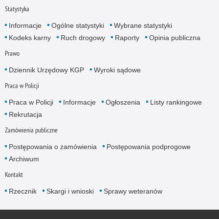
Statystyka
Informacje
Ogólne statystyki
Wybrane statystyki
Kodeks karny
Ruch drogowy
Raporty
Opinia publiczna
Prawo
Dziennik Urzędowy KGP
Wyroki sądowe
Praca w Policji
Praca w Policji
Informacje
Ogłoszenia
Listy rankingowe
Rekrutacja
Zamówienia publiczne
Postępowania o zamówienia
Postępowania podprogowe
Archiwum
Kontakt
Rzecznik
Skargi i wnioski
Sprawy weteranów