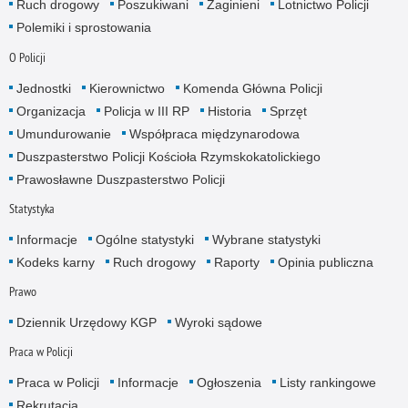
Ruch drogowy
Poszukiwani
Zaginieni
Lotnictwo Policji
Polemiki i sprostowania
O Policji
Jednostki
Kierownictwo
Komenda Główna Policji
Organizacja
Policja w III RP
Historia
Sprzęt
Umundurowanie
Współpraca międzynarodowa
Duszpasterstwo Policji Kościoła Rzymskokatolickiego
Prawosławne Duszpasterstwo Policji
Statystyka
Informacje
Ogólne statystyki
Wybrane statystyki
Kodeks karny
Ruch drogowy
Raporty
Opinia publiczna
Prawo
Dziennik Urzędowy KGP
Wyroki sądowe
Praca w Policji
Praca w Policji
Informacje
Ogłoszenia
Listy rankingowe
Rekrutacja