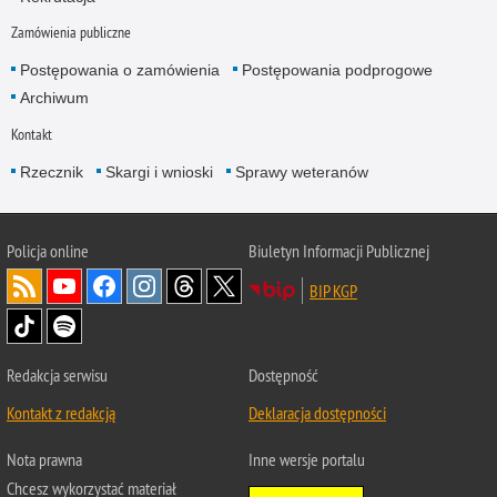
Zamówienia publiczne
Postępowania o zamówienia
Postępowania podprogowe
Archiwum
Kontakt
Rzecznik
Skargi i wnioski
Sprawy weteranów
Policja
online
Biuletyn Informacji Publicznej
BIP KGP
Redakcja serwisu
Dostępność
Kontakt z redakcją
Deklaracja dostępności
Nota prawna
Inne wersje portalu
Chcesz wykorzystać materiał