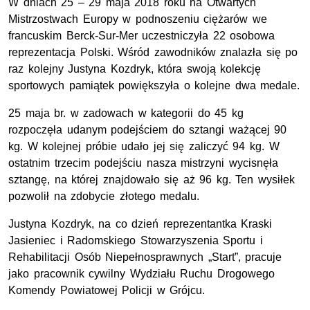
W dniach 25 – 29 maja 2018 roku na Otwartych
Mistrzostwach Europy w podnoszeniu ciężarów we
francuskim Berck-Sur-Mer uczestniczyła 22 osobowa
reprezentacja Polski. Wśród zawodników znalazła się po
raz kolejny Justyna Kozdryk, która swoją kolekcję
sportowych pamiątek powiększyła o kolejne dwa medale.
25 maja br. w zadowach w kategorii do 45 kg
rozpoczęła udanym podejściem do sztangi ważącej 90
kg. W kolejnej próbie udało jej się zaliczyć 94 kg. W
ostatnim trzecim podejściu nasza mistrzyni wycisnęła
sztangę, na której znajdowało się aż 96 kg. Ten wysiłek
pozwolił na zdobycie złotego medalu.
Justyna Kozdryk, na co dzień reprezentantka Kraski
Jasieniec i Radomskiego Stowarzyszenia Sportu i
Rehabilitacji Osób Niepełnosprawnych „Start”, pracuje
jako pracownik cywilny Wydziału Ruchu Drogowego
Komendy Powiatowej Policji w Grójcu.