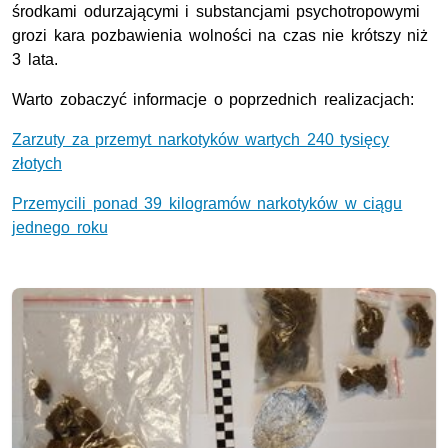
środkami odurzającymi i substancjami psychotropowymi
grozi kara pozbawienia wolności na czas nie krótszy niż
3 lata.
Warto zobaczyć informacje o poprzednich realizacjach:
Zarzuty za przemyt narkotyków wartych 240 tysięcy
złotych
Przemycili ponad 39 kilogramów narkotyków w ciągu
jednego roku