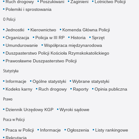
Ruch drogowy
Poszukiwani
Zaginieni
Lotnictwo Policji
Polemiki i sprostowania
O Policji
Jednostki
Kierownictwo
Komenda Główna Policji
Organizacja
Policja w III RP
Historia
Sprzęt
Umundurowanie
Współpraca międzynarodowa
Duszpasterstwo Policji Kościoła Rzymskokatolickiego
Prawosławne Duszpasterstwo Policji
Statystyka
Informacje
Ogólne statystyki
Wybrane statystyki
Kodeks karny
Ruch drogowy
Raporty
Opinia publiczna
Prawo
Dziennik Urzędowy KGP
Wyroki sądowe
Praca w Policji
Praca w Policji
Informacje
Ogłoszenia
Listy rankingowe
Rekrutacja