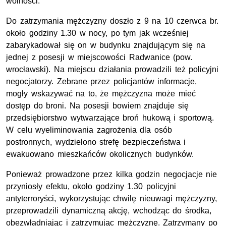
wolności.
Do zatrzymania mężczyzny doszło z 9 na 10 czerwca br.
około godziny 1.30 w nocy, po tym jak wcześniej
zabarykadował się on w budynku znajdującym się na
jednej z posesji w miejscowości Radwanice (pow.
wrocławski). Na miejscu działania prowadzili też policyjni
negocjatorzy. Zebrane przez policjantów informacje,
mogły wskazywać na to, że mężczyzna może mieć
dostęp do broni. Na posesji bowiem znajduje się
przedsiębiorstwo wytwarzające broń hukową i sportową.
W celu wyeliminowania zagrożenia dla osób
postronnych, wydzielono strefę bezpieczeństwa i
ewakuowano mieszkańców okolicznych budynków.
Ponieważ prowadzone przez kilka godzin negocjacje nie
przyniosły efektu, około godziny 1.30 policyjni
antyterroryści, wykorzystując chwilę nieuwagi mężczyzny,
przeprowadzili dynamiczną akcję, wchodząc do środka,
obezwładniając i zatrzymując mężczyznę. Zatrzymany po