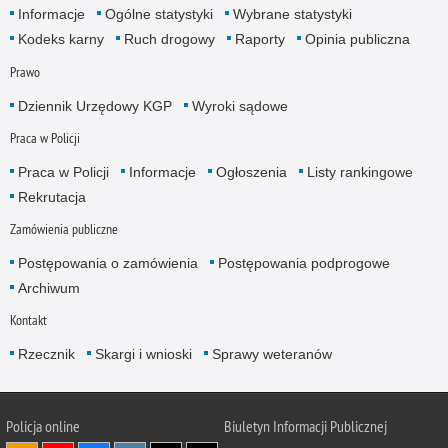
Informacje
Ogólne statystyki
Wybrane statystyki
Kodeks karny
Ruch drogowy
Raporty
Opinia publiczna
Prawo
Dziennik Urzędowy KGP
Wyroki sądowe
Praca w Policji
Praca w Policji
Informacje
Ogłoszenia
Listy rankingowe
Rekrutacja
Zamówienia publiczne
Postępowania o zamówienia
Postępowania podprogowe
Archiwum
Kontakt
Rzecznik
Skargi i wnioski
Sprawy weteranów
Policja
online
Biuletyn Informacji Publicznej