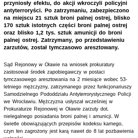
przyniosły efektu, do akcji wkroczyli policyjni
antyterroryści. Po zatrzymaniu, zabezpieczono
na miejscu 21 sztuk broni palnej ostrej, blisko
170 sztuk istotnych części broni palnej ostrej
oraz blisko 1,2 tys. sztuk amunicji do broni
palnej ostrej. Zatrzymany, po przedstawieniu
zarzutów, został tymczasowo aresztowany.
Sąd Rejonowy w Oławie na wniosek prokuratury
zastosował środek zapobiegawczy w postaci
tymczasowego aresztowania na 2 miesiące wobec 53-
letniego mężczyzny, zatrzymanego przez funkcjonariuszy
Samodzielnego Pododdziału Antyterrorystycznego Policji
we Wrocławiu. Mężczyzna usłyszał wcześniej w
Prokuraturze Rejonowej w Oławie zarzuty dot.
nielegalnego posiadania broni palnej i amunicji. W
świetle obowiązujących przepisów kodeksu karnego,
czyn ten zagrożony jest karą nawet do 8 lat pozbawienia