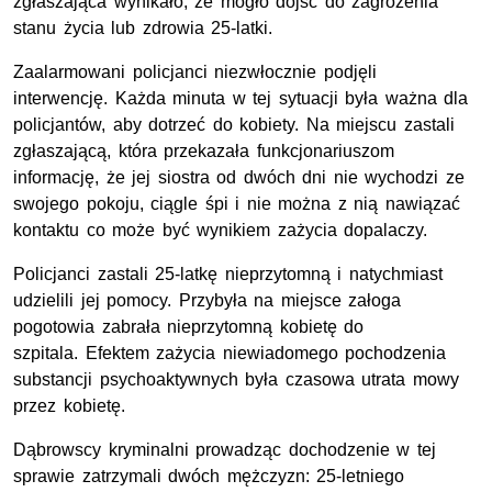
zgłaszająca wynikało, że mogło dojść do zagrożenia
stanu życia lub zdrowia 25-latki.
Zaalarmowani policjanci niezwłocznie podjęli
interwencję. Każda minuta w tej sytuacji była ważna dla
policjantów, aby dotrzeć do kobiety. Na miejscu zastali
zgłaszającą, która przekazała funkcjonariuszom
informację, że jej siostra od dwóch dni nie wychodzi ze
swojego pokoju, ciągle śpi i nie można z nią nawiązać
kontaktu co może być wynikiem zażycia dopalaczy.
Policjanci zastali 25-latkę nieprzytomną i natychmiast
udzielili jej pomocy. Przybyła na miejsce załoga
pogotowia zabrała nieprzytomną kobietę do
szpitala. Efektem zażycia niewiadomego pochodzenia
substancji psychoaktywnych była czasowa utrata mowy
przez kobietę.
Dąbrowscy kryminalni prowadząc dochodzenie w tej
sprawie zatrzymali dwóch mężczyzn: 25-letniego