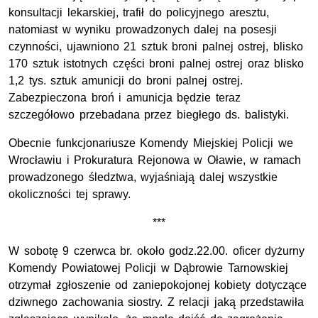
konsultacji lekarskiej, trafił do policyjnego aresztu,
natomiast w wyniku prowadzonych dalej na posesji
czynności, ujawniono 21 sztuk broni palnej ostrej, blisko
170 sztuk istotnych części broni palnej ostrej oraz blisko
1,2 tys. sztuk amunicji do broni palnej ostrej.
Zabezpieczona broń i amunicja będzie teraz
szczegółowo przebadana przez biegłego ds. balistyki.
Obecnie funkcjonariusze Komendy Miejskiej Policji we
Wrocławiu i Prokuratura Rejonowa w Oławie, w ramach
prowadzonego śledztwa, wyjaśniają dalej wszystkie
okoliczności tej sprawy.
***
W sobotę 9 czerwca br. około godz.22.00. oficer dyżurny
Komendy Powiatowej Policji w Dąbrowie Tarnowskiej
otrzymał zgłoszenie od zaniepokojonej kobiety dotyczące
dziwnego zachowania siostry. Z relacji jaką przedstawiła