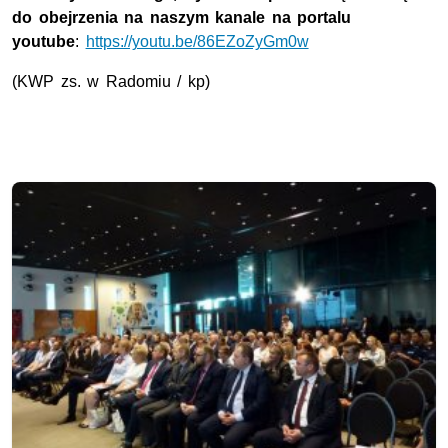
do obejrzenia na naszym kanale na portalu
youtube
:
https://youtu.be/86EZoZyGm0w
(KWP zs. w Radomiu / kp)