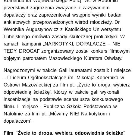
Komendanta Wojewódzkiego Policji zs. w Radomiu
przedstawił zagrożenia związane z zażywaniem
dopalaczy oraz zaprezentował wstępne wyniki badań
ankietowych przeprowadzonych wśród młodzieży. Dr
Weronika Augustynowicz z Katolickiego Uniwersytetu
Lubelskiego omówiła zasady skutecznej profilaktyki. W
ramach kampanii „NARKOTYKI, DOPALACZE – NIE
TĘDY DROGA!” zorganizowany został konkurs filmowym
objętym patronatem Mazowieckiego Kuratora Oświaty.
Nagrodzonymi w trakcie Gali laureatami zostali: I miejsce
- I Liceum Ogólnokształcące im. Mikołaja Kopernika w
Ostrowi Mazowieckiej za film pt. „Życie to droga, wybierz
odpowiednią ścieżkę”, którzy w trakcie gali wykonali
inscenizację na podstawie scenariusza konkursowego
filmu. II miejsce - Publiczna Szkoła Podstawowa w
Natolinie za film pt. „Mówimy NIE! Narkotykom i
dopalaczom”.
Film "Życie to droga, wybierz odpowiednią ścieżkę”