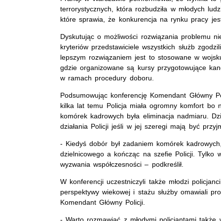
terrorystycznych, która rozbudziła w młodych ludz
które sprawia, że konkurencja na rynku pracy jes
Dyskutując o możliwości rozwiązania problemu n
kryteriów przedstawiciele wszystkich służb zgodzi
lepszym rozwiązaniem jest to stosowane w wojs
gdzie organizowane są kursy przygotowujące k
w ramach procedury doboru.
Podsumowując konferencję Komendant Główny Poli
kilka lat temu Policja miała ogromny komfort bo
komórek kadrowych była eliminacja nadmiaru. Dziś
działania Policji jeśli w jej szeregi mają być prz
- Kiedyś dobór był zadaniem komórek kadrowych,
dzielnicowego a kończąc na szefie Policji. Tylk
wyzwania współczesności – podkreślił.
W konferencji uczestniczyli także młodzi policjan
perspektywy wiekowej i stażu służby omawiali pr
Komendant Główny Policji.
- Warto rozmawiać z młodymi policjantami także 