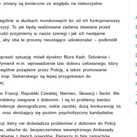
 że zmiany są konieczne ze względu na niekorzystne
.
czególnie w służbach mundurowych bo od ich funkcjonariuszy
zycji. To jak będą realizowane zadania stawiane przed
ludzi przyjmiemy w nasze szeregi i jak ich następnie
, aby oba te procesy nieustająco udoskonalać – podkreślił
rawić sytuację mówił dyrektor Biura Kadr, Szkolenia i
Wymienił m.in. wprowadzenie tzw. doboru celowanego, który
zególnie pożądane przez Policję, a także promowanie
nsp. Siekierskiego są lepiej przygotowani do
ej.
e Francji, Republiki Czeskiej, Niemiec, Słowacji i Serbii. We
 problemy związane z doborem. I są to problemy bardzo
ndencje demograficzne, niskie zarobki, dużą konkurencję na
a oraz obniżający się poziom psychofizyczny kandydatów.
ji, który nie doświadcza problemów z doborem do Policji
Ordas, attache ds. bezpieczeństwa wewnętrznego Ambasady
 głównie z dwóch powodów. Pierwszy to fala zamachów