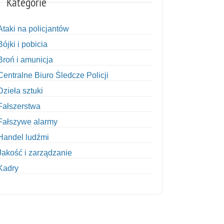
Kategorie
Ataki na policjantów
Bójki i pobicia
Broń i amunicja
Centralne Biuro Śledcze Policji
Dzieła sztuki
Fałszerstwa
Fałszywe alarmy
Handel ludźmi
Jakość i zarządzanie
Kadry
Kobiety w Policji
Korupcja
Kradzież