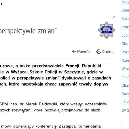
Biał
m.
Gda
Kato
Kra
 perspektywie zmian”
Lubl
Olsz
Powrót
Drukuj
Poz
Rze
rowe, a także przedstawiciele Francji, Republiki
Wro
 się w Wyższej Szkole Policji w Szczytnie, gdzie w
KGP
Policji w perspektywie zmian” dyskutowali o zasadach
ach, które napotykają chcąc zapewnić trwały dopływ
CBZ
Gaze
CSP
Pol insp. dr Marek Fałdowski, który witając uczestników
epszych rozwiązań, które pozwolą przyjmować do służb
SP S
mówił otwierający konferencję Zastępca Komendanta