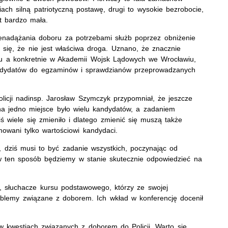
iach silną patriotyczną postawę, drugi to wysokie bezrobocie,
t bardzo mała.
ienadążania doboru za potrzebami służb poprzez obniżenie
li się, że nie jest właściwa droga. Uznano, że znacznie
ku a konkretnie w Akademii Wojsk Lądowych we Wrocławiu,
andydatów do egzaminów i sprawdzianów przeprowadzanych
cji nadinsp. Jarosław Szymczyk przypomniał, że jeszcze
 na jedno miejsce było wielu kandydatów, a zadaniem
 wiele się zmieniło i dlatego zmienić się muszą także
yjmowani tylko wartościowi kandydaci.
 dziś musi to być zadanie wszystkich, poczynając od
o w ten sposób będziemy w stanie skutecznie odpowiedzieć na
ci, słuchacze kursu podstawowego, którzy ze swojej
oblemy związane z doborem. Ich wkład w konferencję docenił
w kwestiach związanych z doborem do Policji. Warto się