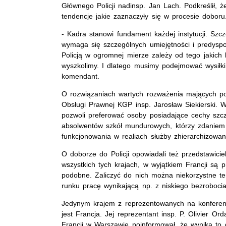
Głównego Policji nadinsp. Jan Lach. Podkreślił,
tendencje jakie zaznaczyły się w procesie doboru
- Kadra stanowi fundament każdej instytucji. Sz
wymaga się szczególnych umiejętności i predyspo
Policją w ogromnej mierze zależy od tego jakich 
wyszkolimy. I dlatego musimy podejmować wysiłki
komendant.
O rozwiązaniach wartych rozważenia mających pop
Obsługi Prawnej KGP insp. Jarosław Siekierski. 
pozwoli preferować osoby posiadające cechy szc
absolwentów szkół mundurowych, którzy zdaniem i
funkcjonowania w realiach służby zhierarchizowan
O doborze do Policji opowiadali też przedstawiciel
wszystkich tych krajach, w wyjątkiem Francji są
podobne. Zaliczyć do nich można niekorzystne te
runku pracę wynikającą np. z niskiego bezroboci
Jedynym krajem z reprezentowanych na konferenc
jest Francja. Jej reprezentant insp. P. Olivier 
Francji w Warszawie poinformował, że wynika to