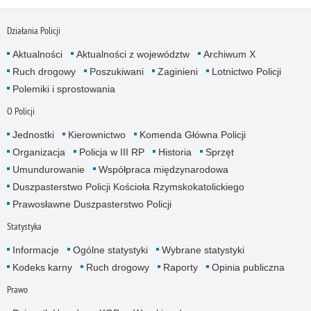
Działania Policji
Aktualności
Aktualności z województw
Archiwum X
Ruch drogowy
Poszukiwani
Zaginieni
Lotnictwo Policji
Polemiki i sprostowania
O Policji
Jednostki
Kierownictwo
Komenda Główna Policji
Organizacja
Policja w III RP
Historia
Sprzęt
Umundurowanie
Współpraca międzynarodowa
Duszpasterstwo Policji Kościoła Rzymskokatolickiego
Prawosławne Duszpasterstwo Policji
Statystyka
Informacje
Ogólne statystyki
Wybrane statystyki
Kodeks karny
Ruch drogowy
Raporty
Opinia publiczna
Prawo