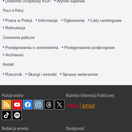
Dziennik Urzędowy KGP
Wyroki sądowe
Praca w Policji
Praca w Policji
Informacje
Ogłoszenia
Listy rankingowe
Rekrutacja
Zamówienia publiczne
Postępowania o zamówienia
Postępowania podprogowe
Archiwum
Kontakt
Rzecznik
Skargi i wnioski
Sprawy weteranów
Policja
online
Biuletyn Informacji Publicznej
BIP KGP
Redakcja serwisu
Dostępność