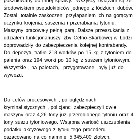
poszukiwany do innej sprawy. Wszyscy związani są ze
środowiskiem pseudokibiców jednego z łódzkich klubów.
Zostali totalnie zaskoczeni przyłapaniem ich na gorącym
uczynku krojenia, suszenia i przerabiania tytoniu.
Maszyny pracowały pełną parą. Dalsze przeszukania z
udziałem funkcjonariuszy Izby Celno-Skarbowej w Łodzi
doprowadziły do zabezpieczenia kolejnej kontrabandy.
Do depozytu trafiło 218 worków po 15 kg z tytoniem do
palenia oraz 194 worki po 10 kg z suszem tytoniowym.
Wszystkie , na paletach, przygotowane były już do
wywozu.
Do celów procesowych , po oględzinach
kryminalistycznych , policjanci zabezpieczyli dwie
maszyny oraz 4,26 tony już przerobionego tytoniu oraz 4
tony suszu tytoniowego. Wstępna wartość uszczuplenia
podatku akcyzowego z tytułu tego procederu
oszacowano na co najmniej 5.345.400 złotych.