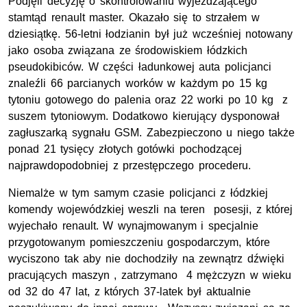
Podjęli decyzję o skontrolowaniu wyjeżdżającego
stamtąd renault master. Okazało się to strzałem w
dziesiątkę. 56-letni łodzianin był już wcześniej notowany
jako osoba związana ze środowiskiem łódzkich
pseudokibiców. W części ładunkowej auta policjanci
znaleźli 66 parcianych worków w każdym po 15 kg
tytoniu gotowego do palenia oraz 22 worki po 10 kg z
suszem tytoniowym. Dodatkowo kierujący dysponował
zagłuszarką sygnału GSM. Zabezpieczono u niego także
ponad 21 tysięcy złotych gotówki pochodzącej
najprawdopodobniej z przestępczego procederu.
Niemalże w tym samym czasie policjanci z łódzkiej
komendy wojewódzkiej weszli na teren posesji, z której
wyjechało renault. W wynajmowanym i specjalnie
przygotowanym pomieszczeniu gospodarczym, które
wyciszono tak aby nie dochodziły na zewnątrz dźwięki
pracujących maszyn , zatrzymano 4 mężczyzn w wieku
od 32 do 47 lat, z których 37-latek był aktualnie