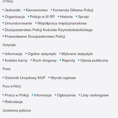
O Policji
Jednostki
Kierownictwo
Komenda Główna Policji
Organizacja
Policja w III RP
Historia
Sprzęt
Umundurowanie
Współpraca międzynarodowa
Duszpasterstwo Policji Kościoła Rzymskokatolickiego
Prawosławne Duszpasterstwo Policji
Statystyka
Informacje
Ogólne statystyki
Wybrane statystyki
Kodeks karny
Ruch drogowy
Raporty
Opinia publiczna
Prawo
Dziennik Urzędowy KGP
Wyroki sądowe
Praca w Policji
Praca w Policji
Informacje
Ogłoszenia
Listy rankingowe
Rekrutacja
Zamówienia publiczne