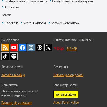
Postępowania o zamówienia
Postępowania podprogowe
Archiwum
Kontakt
Rzecznik
Skargi i wnioski
Sprawy weteranów
Policja
online
Biuletyn Informacji Publicznej
BIP KGP
Redakcja serwisu
Dostępność
Kontakt z redakcją
Deklaracja dostępności
Nota prawna
Inne wersje portalu
Chcesz wykorzystać materiał
Wersja tekstowa
z serwisu Policja.pl.
About Polish Police
Zapoznaj się z zasadami