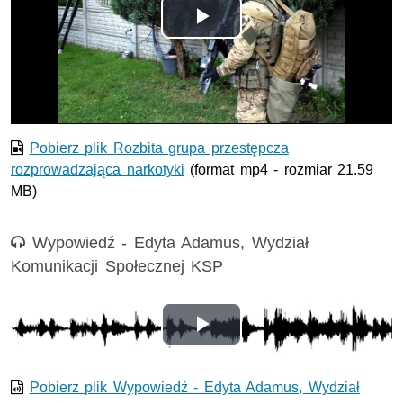
Odtwórz
wideo
Pobierz plik Rozbita grupa przestępcza
rozprowadzająca narkotyki
(format mp4 - rozmiar 21.59
MB)
Nagranie audio
Wypowiedź - Edyta Adamus, Wydział
Komunikacji Społecznej KSP
Odtwórz
wideo
Pobierz plik Wypowiedź - Edyta Adamus, Wydział