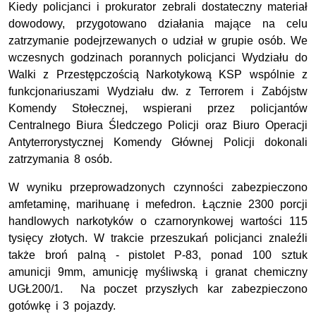
Kiedy policjanci i prokurator zebrali dostateczny materiał
dowodowy, przygotowano działania mające na celu
zatrzymanie podejrzewanych o udział w grupie osób. We
wczesnych godzinach porannych policjanci Wydziału do
Walki z Przestępczością Narkotykową KSP wspólnie z
funkcjonariuszami Wydziału dw. z Terrorem i Zabójstw
Komendy Stołecznej, wspierani przez policjantów
Centralnego Biura Śledczego Policji oraz Biuro Operacji
Antyterrorystycznej Komendy Głównej Policji dokonali
zatrzymania 8 osób.
W wyniku przeprowadzonych czynności zabezpieczono
amfetaminę, marihuanę i mefedron. Łącznie 2300 porcji
handlowych narkotyków o czarnorynkowej wartości 115
tysięcy złotych. W trakcie przeszukań policjanci znaleźli
także broń palną - pistolet P-83, ponad 100 sztuk
amunicji 9mm, amunicję myśliwską i granat chemiczny
UGŁ200/1. Na poczet przyszłych kar zabezpieczono
gotówkę i 3 pojazdy.