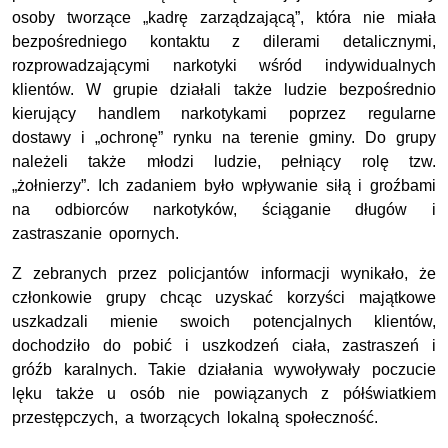
osoby tworzące „kadrę zarządzającą”, która nie miała
bezpośredniego kontaktu z dilerami detalicznymi,
rozprowadzającymi narkotyki wśród indywidualnych
klientów. W grupie działali także ludzie bezpośrednio
kierujący handlem narkotykami poprzez regularne
dostawy i „ochronę” rynku na terenie gminy. Do grupy
należeli także młodzi ludzie, pełniący rolę tzw.
„żołnierzy”. Ich zadaniem było wpływanie siłą i groźbami
na odbiorców narkotyków, ściąganie długów i
zastraszanie opornych.
Z zebranych przez policjantów informacji wynikało, że
członkowie grupy chcąc uzyskać korzyści majątkowe
uszkadzali mienie swoich potencjalnych klientów,
dochodziło do pobić i uszkodzeń ciała, zastraszeń i
gróźb karalnych. Takie działania wywoływały poczucie
lęku także u osób nie powiązanych z półświatkiem
przestępczych, a tworzących lokalną społeczność.