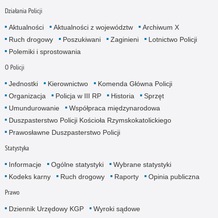
Działania Policji
Aktualności
Aktualności z województw
Archiwum X
Ruch drogowy
Poszukiwani
Zaginieni
Lotnictwo Policji
Polemiki i sprostowania
O Policji
Jednostki
Kierownictwo
Komenda Główna Policji
Organizacja
Policja w III RP
Historia
Sprzęt
Umundurowanie
Współpraca międzynarodowa
Duszpasterstwo Policji Kościoła Rzymskokatolickiego
Prawosławne Duszpasterstwo Policji
Statystyka
Informacje
Ogólne statystyki
Wybrane statystyki
Kodeks karny
Ruch drogowy
Raporty
Opinia publiczna
Prawo
Dziennik Urzędowy KGP
Wyroki sądowe