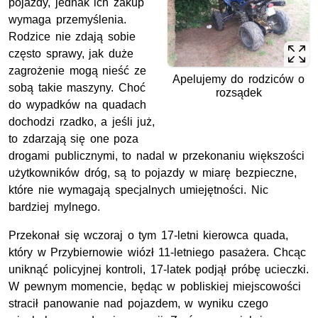
pojazdy, jednak ich zakup
wymaga przemyślenia.
Rodzice nie zdają sobie
często sprawy, jak duże
zagrożenie mogą nieść ze
Apelujemy do rodziców o
sobą takie maszyny. Choć
rozsądek
do wypadków na quadach
dochodzi rzadko, a jeśli już,
to zdarzają się one poza
drogami publicznymi, to nadal w przekonaniu większości
użytkowników dróg, są to pojazdy w miarę bezpieczne,
które nie wymagają specjalnych umiejętności. Nic
bardziej mylnego.
Przekonał się wczoraj o tym 17-letni kierowca quada,
który w Przybiernowie wiózł 11-letniego pasażera. Chcąc
uniknąć policyjnej kontroli, 17-latek podjął próbę ucieczki.
W pewnym momencie, będąc w pobliskiej miejscowości
stracił panowanie nad pojazdem, w wyniku czego