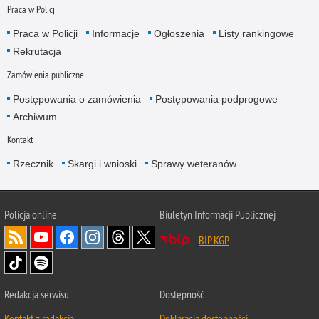
Praca w Policji
Praca w Policji
Informacje
Ogłoszenia
Listy rankingowe
Rekrutacja
Zamówienia publiczne
Postępowania o zamówienia
Postępowania podprogowe
Archiwum
Kontakt
Rzecznik
Skargi i wnioski
Sprawy weteranów
Policja
online
Biuletyn Informacji Publicznej
BIP KGP
Redakcja serwisu
Dostępność
Kontakt z redakcją
Deklaracja dostępności