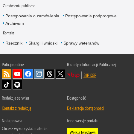
Zamówienia publiczne
Postępowania o zamówienia
Postępowania podprogowe
Archiwum
Kontakt
Rzecznik
Skargi i wnioski
Sprawy weteranów
Policja
online
Biuletyn Informacji Publicznej
BIP KGP
Redakcja serwisu
Dostępność
Kontakt z redakcją
Deklaracja dostępności
Nota prawna
Inne wersje portalu
Chcesz wykorzystać materiał
Wersja tekstowa