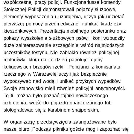
współczesnej pracy policji. Funkcjonariusze komendy
Stołecznej Policji demonstrowali pojazdy służbowe,
elementy wyposażenia i uzbrojenia, uczyli jak udzielać
pierwszej pomocy przedmedycznej i unikać kradzieży
kieszonkowych. Prezentacja mobilnego posterunku oraz
pokazy wyszkolenia służbowych psów i koni wzbudziły
duże zainteresowanie szczególnie wśród najmłodszych
uczestników festynu. Nie zabrakło również policyjnej
motorówki, która na co dzień patroluje rejony
kuligowskich brzegów rzeki. Policjanci z komisariatu
rzecznego w Warszawie uczyli jak bezpiecznie
wypoczywać nad wodą i unikać przykrych wypadków.
Swoje stanowisko mieli również policyjni antyterroryści.
To tu można było poznać tajniki nowoczesnego
uzbrojenia, wejść do pojazdu opancerzonego lub
sfotografować się z karabinem snajperskim.
W organizację przedsięwzięcia zaangażowane było
nasze biuro. Podczas pikniku goście mogli zapoznać się