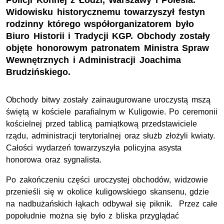
Policji Konnej z Łodzi, Warszawy i Polesia.
Widowisku historycznemu towarzyszył festyn
rodzinny którego współorganizatorem było
Biuro Historii i Tradycji KGP. Obchody zostały
objęte honorowym patronatem Ministra Spraw
Wewnętrznych i Administracji Joachima
Brudzińskiego.
Obchody bitwy zostały zainaugurowane uroczystą mszą
świętą w kościele parafialnym w Kuligowie. Po ceremonii
kościelnej przed tablicą pamiątkową przedstawiciele
rządu, administracji terytorialnej oraz służb złożyli kwiaty.
Całości wydarzeń towarzyszyła policyjna asysta
honorowa oraz sygnalista.
Po zakończeniu części uroczystej obchodów, widzowie
przenieśli się w okolice kuligowskiego skansenu, gdzie
na nadbużańskich łąkach odbywał się piknik. Przez całe
popołudnie można się było z bliska przyglądać