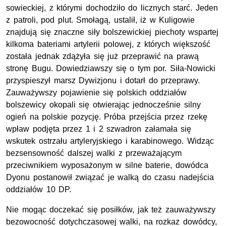
sowieckiej, z którymi dochodziło do licznych starć. Jeden
z patroli, pod plut. Smołagą, ustalił, iż w Kuligowie
znajdują się znaczne siły bolszewickiej piechoty wspartej
kilkoma bateriami artylerii polowej, z których większość
została jednak zdążyła się już przeprawić na prawą
stronę Bugu. Dowiedziawszy się o tym por. Siła-Nowicki
przyspieszył marsz Dywizjonu i dotarł do przeprawy.
Zauważywszy pojawienie się polskich oddziałów
bolszewicy okopali się otwierając jednocześnie silny
ogień na polskie pozycję. Próba przejścia przez rzekę
wpław podjęta przez 1 i 2 szwadron załamała się
wskutek ostrzału artyleryjskiego i karabinowego. Widząc
bezsensowność dalszej walki z przeważającym
przeciwnikiem wyposażonym w silne baterie, dowódca
Dyonu postanowił związać je walką do czasu nadejścia
oddziałów 10 DP.
Nie mogąc doczekać się posiłków, jak też zauważywszy
bezowocność dotychczasowej walki, na rozkaz dowódcy,