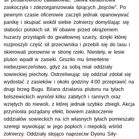
zaskoczyła i zdezorganizowała śpiących „bojców”. Po
pewnym czasie oficerowie zaczęli jednak opanowywać
panikę i skupiać wokół siebie żołnierzy domyślając się
słabości polskich sił. W obawie przed okrążeniem
huzarzy przystąpili do gwałtownej szarży, dzięki której
rozproszyli część sił przeciwnika i przebili się do lasu i
skierowali ponownie w stronę rzeki. Niestety, w lesie
pluton wpadł w zasieki. Groziło mu śmiertelne
niebezpieczeństwo, gdyż za sobą miał oddziały
sowieckiej piechoty. Ostrzeliwując się oddział zdołał się
wydostać z zasieków i około godziny 4:00 przeprawić na
drugi brzeg Bugu. Bilans działania plutonu na tyłach
bolszewickich wyniósł kilku zabitych i rannych oraz
wziętych do niewoli, z której jednak szybko zbiegli. Akcja
przyniosła pożądany efekt, bowiem zaskoczenie
oddziałów sowieckich na ich własnych tyłach pomieszało
szeregi wywołując w jego popłoch i niepokój wśród
żołnierzy. Oddziały stojąco naprzeciw Dyonu Siły-