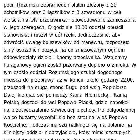
ppor. Rozumski zebrał jeden pluton złożony z 20
ochotników oraz 3 łączników z 3 szwadronu w celu
wejścia na tyły przeciwnika i spowodowanie zamieszania
w jego szeregach. O godzinie 18:00 oddział opuścił
stanowiska i ruszył w dół rzeki. Jednocześnie, aby
odwrócić uwagę bolszewików od manewru, rozpoczęto
silny ostrzał ich pozycji, na co zmasowanym ogniem
odpowiedziały działa i kaemy przeciwnika. Wzajemny
huraganowy ogień został przerwany dopiero o zmroku. W
tym czasie oddział Rozumskiego szukał dogodnego
miejsca do przeprawy, aż w końcu, około godziny 22:00,
przeszedł na drugą stronę Bugu pod wsią Popielarze.
Dalej kierując się pomiędzy Kanią Niemiecką i Kanią
Polską doszedł do wsi Popowo Piaski, gdzie napotkał
na przeciwdziałanie sowieckiej piechoty. Po półgodzinnej
walce huzarzy wycofali się bez strat na wieś Popowo
Kościelne. Podczas marszu natknięto się na polanie na
silniejszy oddział nieprzyjaciela, który mimo szczupłych
sił postanowiono zaatakować. Salwa karabinowa