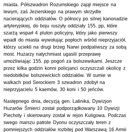
miasta. Półszwadron Rozumskiego zajął miejsce na
lewym, zaś Jezierskiego na prawym skrzydle
nacierających oddziałów. O północy po silnej kanonadzie
artyleryjskiej, do boju ruszyły oddziały 155. pp, które
szarżą wsparł 4 pluton policyjny, który jako pierwszy
wpadł do miasta wywołując popłoch wśród nieprzyjaciół,
którzy uciekli na drugi brzeg Narwi podpaliwszy za sobą
most. Huzarzy natychmiast ugasili przeprawę
umożliwiając 155. pp pogoń za bolszewikami. Jeszcze
przez kilka godzin konni policjanci oczyszczali okolicę z
niedobitków bolszewickich oddziałów. W sumie w
walkach pod Serockiem 3 szwadron zdobył na
nieprzyjacielu 5 kaemów, 30 koni i 50 jeńców.
Następnego dnia, decyzją gen. Latinika, Dywizjon
Huzarów Śmierci został podporządkowany 10 Dywizji
Piechoty i skierowany został w rejon Kuligowa. Podczas
swego marszu patrole Dyonu oczyszczały teren z
pomniejszych oddziałów rozbitej pod Warszawą 16 Armii