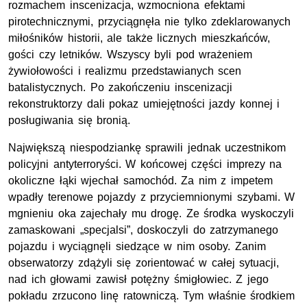
rozmachem inscenizacja, wzmocniona efektami
pirotechnicznymi, przyciągnęła nie tylko zdeklarowanych
miłośników historii, ale także licznych mieszkańców,
gości czy letników. Wszyscy byli pod wrażeniem
żywiołowości i realizmu przedstawianych scen
batalistycznych. Po zakończeniu inscenizacji
rekonstruktorzy dali pokaz umiejętności jazdy konnej i
posługiwania się bronią.
Największą niespodziankę sprawili jednak uczestnikom
policyjni antyterroryści. W końcowej części imprezy na
okoliczne łąki wjechał samochód. Za nim z impetem
wpadły terenowe pojazdy z przyciemnionymi szybami. W
mgnieniu oka zajechały mu drogę. Ze środka wyskoczyli
zamaskowani „specjalsi”, doskoczyli do zatrzymanego
pojazdu i wyciągnęli siedzące w nim osoby. Zanim
obserwatorzy zdążyli się zorientować w całej sytuacji,
nad ich głowami zawisł potężny śmigłowiec. Z jego
pokładu zrzucono linę ratowniczą. Tym właśnie środkiem