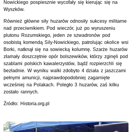
Nowickiego pospiesznie wycofały się kierując się na
Wyszków.
Również główne siły huzarów odnosiły sukcesy militarne
nad przeciwnikiem. Pod wieczór, już po wyruszeniu
plutonu Rozumskiego, jeden ze szwadronów pod
osobistą komendą Sily-Nowickiego, patrolując okolice wsi
Borki, natknął się na sowiecką kolumnę. Szarże huzarów
złamały doszczętnie opór bolszewików, którzy zginęli pod
szablami polskich kawalerzystów, bądź rozpierzchli się
bezładnie. W wyniku walki zdobyto 4 działa z jaszczami
pełnymi amunicji, najprawdopodobniej zagarnięte
wcześniej na Polakach. Poległo 3 huzarów, zaś kilku
zostało rannych.
Źródło: Historia.org.pl