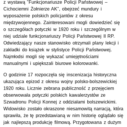
z wystawą "Funkcjonariusze Policji Państwowej –
Cichociemni Żołnierze AK", obejrzeć mundury i
wyposażenie polskich policjantów z okresu
międzywojennego. Zainteresowani mogli dowiedzieć się
o szczegółach potyczki w 1920 roku i szczególnym w
niej udziale funkcjonariuszy Policji Państwowej II RP.
Odwiedzający nasze stanowisko otrzymali plany lekcji i
zakładki do książek w stylistyce Policji Państwowej.
Najmłodsi mogli się wykazać umiejętnościami
manualnymi i upiększali biurowe kolorowanki.
O godzinie 17 rozpoczęła się inscenizacja historyczna
ukazująca epizod z okresu wojny polsko-bolszewickiej
1920 roku. Licznie zebrana publiczność z przejęciem
obserwowała potyczki polskich kawalerzystów ze
Szwadronu Policji Konnej z oddziałami bolszewickimi.
Widowisko zostało okraszone niesamowitą narracją, która
sprawiła, że tę przedstawianą w nim historię oglądało się
jak najlepszą produkcję filmową. Przygotowana z dużym