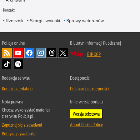
Kontakt
Rzecznik
Skargi i wnioski
Sprawy weteranów
Policja
online
Biuletyn Informacji Publicznej
BIP KGP
Redakcja serwisu
Dostępność
Kontakt z redakcją
Deklaracja dostępności
Nota prawna
Inne wersje portalu
Chcesz wykorzystać materiał
Wersja tekstowa
z serwisu Policja.pl.
About Polish Police
Zapoznaj się z zasadami
Polityka prywatności