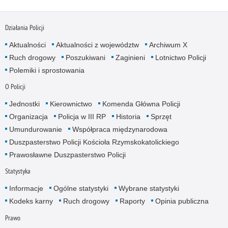
Działania Policji
Aktualności
Aktualności z województw
Archiwum X
Ruch drogowy
Poszukiwani
Zaginieni
Lotnictwo Policji
Polemiki i sprostowania
O Policji
Jednostki
Kierownictwo
Komenda Główna Policji
Organizacja
Policja w III RP
Historia
Sprzęt
Umundurowanie
Współpraca międzynarodowa
Duszpasterstwo Policji Kościoła Rzymskokatolickiego
Prawosławne Duszpasterstwo Policji
Statystyka
Informacje
Ogólne statystyki
Wybrane statystyki
Kodeks karny
Ruch drogowy
Raporty
Opinia publiczna
Prawo