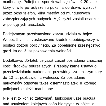
marihuanę. Policji nie spodziewał się również 20-latek,
który chwile po usłyszeniu pukania do drzwi, wyrzucił
przez okno telefon, kilka metrów od mundurowych
zabezpieczających budynek. Mężczyźni zostali osadzeni
w policyjnych aresztach.
Podejrzanym przedstawiono zarzut udziału w bójce.
Wobec 5 z nich zastosowano środek zapobiegawczy w
postaci dozoru policyjnego. Za popełnione przestępstwo
grozi im do 3 lat pozbawienia wolności.
Dodatkowo, 35-latek usłyszał zarzut posiadania znacznej
ilości środków odurzających. Przepisy karne ustawy o
przeciwdziałaniu narkomanii przewidują za ten czyn karę
do 10 lat pozbawienia wolności. Za posiadanie
narkotyków odpowie także osiemnastolatek, u którego
policjanci znaleźli marihuanę.
Nie jest to koniec zatrzymań, funkcjonariusze pracują
nad ustaleniem kolejnych osób biorących w bójce, a