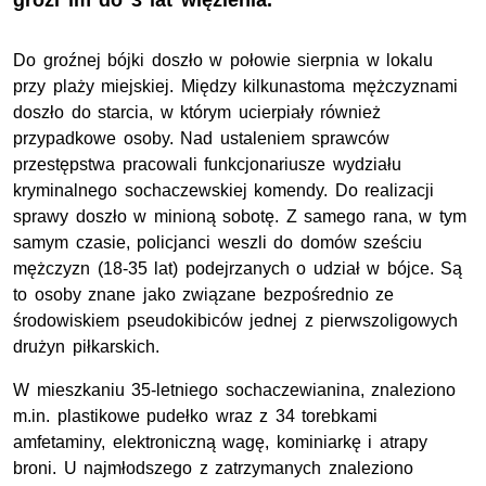
grozi im do 3 lat więzienia.
Do groźnej bójki doszło w połowie sierpnia w lokalu
przy plaży miejskiej. Między kilkunastoma mężczyznami
doszło do starcia, w którym ucierpiały również
przypadkowe osoby. Nad ustaleniem sprawców
przestępstwa pracowali funkcjonariusze wydziału
kryminalnego sochaczewskiej komendy. Do realizacji
sprawy doszło w minioną sobotę. Z samego rana, w tym
samym czasie, policjanci weszli do domów sześciu
mężczyzn (18-35 lat) podejrzanych o udział w bójce. Są
to osoby znane jako związane bezpośrednio ze
środowiskiem pseudokibiców jednej z pierwszoligowych
drużyn piłkarskich.
W mieszkaniu 35-letniego sochaczewianina, znaleziono
m.in. plastikowe pudełko wraz z 34 torebkami
amfetaminy, elektroniczną wagę, kominiarkę i atrapy
broni. U najmłodszego z zatrzymanych znaleziono