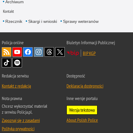
Archiwum
Kontakt
Rzecznik
Skargi i wnioski
Sprawy weteranów
Policja
online
Biuletyn Informacji Publicznej
BIP KGP
Redakcja serwisu
Dostępność
Kontakt z redakcją
Deklaracja dostępności
Nota prawna
Inne wersje portalu
Chcesz wykorzystać materiał
Wersja tekstowa
z serwisu Policja.pl.
About Polish Police
Zapoznaj się z zasadami
Polityka prywatności