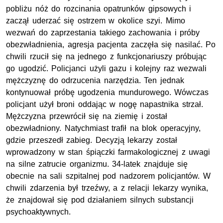
pobliżu nóż do rozcinania opatrunków gipsowych i
zaczął uderzać się ostrzem w okolice szyi. Mimo
wezwań do zaprzestania takiego zachowania i próby
obezwładnienia, agresja pacjenta zaczęła się nasilać. Po
chwili rzucił się na jednego z funkcjonariuszy próbując
go ugodzić. Policjanci użyli gazu i kolejny raz wezwali
mężczyznę do odrzucenia narzędzia. Ten jednak
kontynuował próbę ugodzenia mundurowego. Wówczas
policjant użył broni oddając w nogę napastnika strzał.
Mężczyzna przewrócił się na ziemię i został
obezwładniony. Natychmiast trafił na blok operacyjny,
gdzie przeszedł zabieg. Decyzją lekarzy został
wprowadzony w stan śpiączki farmakologicznej z uwagi
na silne zatrucie organizmu. 34-latek znajduje się
obecnie na sali szpitalnej pod nadzorem policjantów. W
chwili zdarzenia był trzeźwy, a z relacji lekarzy wynika,
że znajdował się pod działaniem silnych substancji
psychoaktywnych.