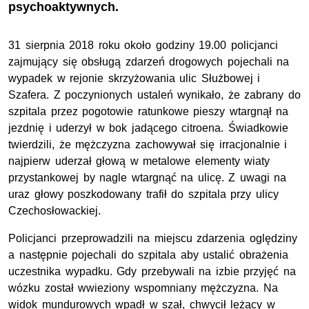
psychoaktywnych.
31 sierpnia 2018 roku około godziny 19.00 policjanci
zajmujący się obsługą zdarzeń drogowych pojechali na
wypadek w rejonie skrzyżowania ulic Służbowej i
Szafera. Z poczynionych ustaleń wynikało, że zabrany do
szpitala przez pogotowie ratunkowe pieszy wtargnął na
jezdnię i uderzył w bok jadącego citroena. Świadkowie
twierdzili, że mężczyzna zachowywał się irracjonalnie i
najpierw uderzał głową w metalowe elementy wiaty
przystankowej by nagle wtargnąć na ulicę. Z uwagi na
uraz głowy poszkodowany trafił do szpitala przy ulicy
Czechosłowackiej.
Policjanci przeprowadzili na miejscu zdarzenia oględziny
a następnie pojechali do szpitala aby ustalić obrażenia
uczestnika wypadku. Gdy przebywali na izbie przyjęć na
wózku został wwieziony wspomniany mężczyzna. Na
widok mundurowych wpadł w szał, chwycił leżący w