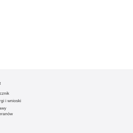
Kradzieże z włamaniem
Kultura
Logistyka, wyposażenie
Materiały wybuchowe
Nagrodzeni policjanci
Napady na banki
Napady na taksówkarzy
Napady na tiry
Nielegalny handel farmaceutykami
t
Nietrzeźwi kierujący
cznik
Nietrzeźwi opiekunowie
gi i wnioski
Nietrzeźwi pracownicy
awy
eranów
Niszczenie mienia
Nowoczesne technologie w pracy Policji
Odpowiedzialność majątkowa Policji