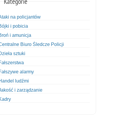
Kategorie
Ataki na policjantów
Bójki i pobicia
Broń i amunicja
Centralne Biuro Śledcze Policji
Dzieła sztuki
Fałszerstwa
Fałszywe alarmy
Handel ludźmi
Jakość i zarządzanie
Kadry
Kobiety w Policji
Korupcja
Kradzież