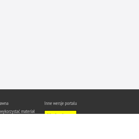
Ofiarni i odważni
Opinia publiczna
Oszustwa
Pedofilia, pornografia dziecięca
Piractwo przemysłowe
Podrabianie znaków towarowych
Pogryzienia przez psy
Polemiki i sprostowania
Policja inaczej
Policjant z pasją
rawna
Inne wersje portalu
Porwania
wykorzystać materiał
Wersja tekstowa
Pożary i podpalenia
u Policja.pl.
Pranie brudnych pieniędzy
About Polish Police
j się z zasadami
Prawa człowieka
a prywatności