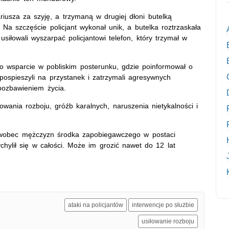
riusza za szyję, a trzymaną w drugiej dłoni butelką
 Na szczęście policjant wykonał unik, a butelka roztrzaskała
siłowali wyszarpać policjantowi telefon, który trzymał w
ł o wsparcie w pobliskim posterunku, gdzie poinformował o
 pospieszyli na przystanek i zatrzymali agresywnych
pozbawieniem życia.
owania rozboju, gróźb karalnych, naruszenia nietykalności i
e wobec mężczyzn środka zapobiegawczego w postaci
hylił się w całości. Może im grozić nawet do 12 lat
ataki na policjantów
interwencje po służbie
usiłowanie rozboju