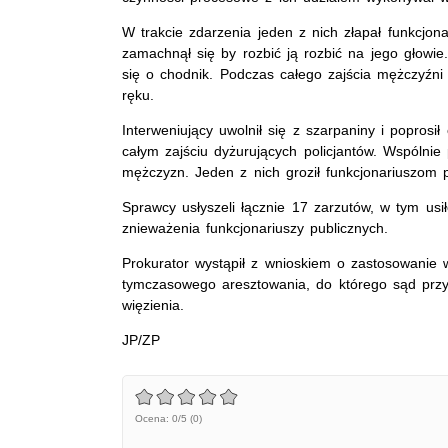
W trakcie zdarzenia jeden z nich złapał funkcjona
zamachnął się by rozbić ją rozbić na jego głowie.
się o chodnik. Podczas całego zajścia mężczyźni u
ręku.
Interweniujący uwolnił się z szarpaniny i poprosi
całym zajściu dyżurujących policjantów. Wspólnie
mężczyzn. Jeden z nich groził funkcjonariuszom 
Sprawcy usłyszeli łącznie 17 zarzutów, w tym usił
znieważenia funkcjonariuszy publicznych.
Prokurator wystąpił z wnioskiem o zastosowani
tymczasowego aresztowania, do którego sąd przyc
więzienia.
JP/ZP
Ocena: 0/5 (0)