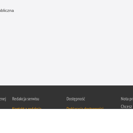
ubliczna
znej
Redakcja serwisu
Dostępność
Nota p
Chcesz 
Kontakt z redakcją
Deklaracja dostępności
z serwis
Zapozna
Polityk