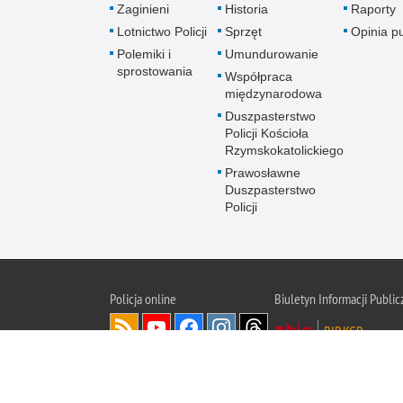
Zaginieni
Historia
Raporty
Lotnictwo Policji
Sprzęt
Opinia p
Polemiki i
Umundurowanie
sprostowania
Współpraca
międzynarodowa
Duszpasterstwo
Policji Kościoła
Rzymskokatolickiego
Prawosławne
Duszpasterstwo
Policji
Policja
online
Biuletyn Informacji Public
BIP KGP