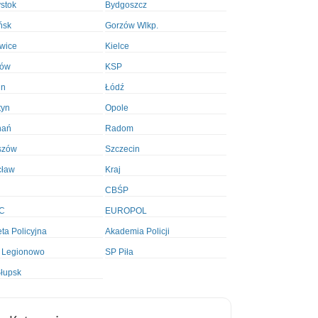
ystok
Bydgoszcz
ńsk
Gorzów Wlkp.
wice
Kielce
ków
KSP
in
Łódź
tyn
Opole
nań
Radom
szów
Szczecin
cław
Kraj
CBŚP
C
EUROPOL
ta Policyjna
Akademia Policji
 Legionowo
SP Piła
łupsk