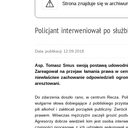
Strona znajduje się w archiwu
Policjant interweniował po służb
Data publikacji 12.09.2018
Asp. Tomasz Smus swoją postawą udowodnił, ż
Zareagował na przejaw łamania prawa w cen
niewłaściwe zachowanie odpowiedzieli ogromn
aresztowani.
Do zdarzenia doszło rano, w centrum Recza. Policj
wulgarne słowa dobiegające z pobliskiego przys
pili alkohol i zakłócali porządek publiczny. Zwró
prawem. Wówczas mężczyźni zaczęli grozić pozba
Agresorzy dobrze wiedzieli kim jest osoba interwe
czynności procesowe z ich udziałem wykonywał 