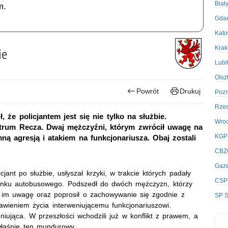
Biał
m.
Gda
Kato
Kra
ie
Lubl
Olsz
Powrót
Drukuj
Poz
Rze
e policjantem jest się nie tylko na służbie.
Wro
trum Recza. Dwaj mężczyźni, którym zwrócił uwagę na
KGP
ą agresją i atakiem na funkcjonariusza. Obaj zostali
CBZ
Gaze
ant po służbie, usłyszał krzyki, w trakcie których padały
CSP
tanku autobusowego. Podszedł do dwóch mężczyzn, którzy
cił im uwagę oraz poprosił o zachowywanie się zgodnie z
SP S
wieniem życia interweniującemu funkcjonariuszowi.
niująca. W przeszłości wchodzili już w konflikt z prawem, a
właśnie ten mundurowy.