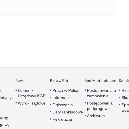
Prawo
Praca w Policji
Zamówienia publiczne
Kontak
je
Dziennik
Praca w Policji
Postępowania o
Rze
Urzędowy KGP
zamówienia
atystyki
Informacje
Skar
Wyroki sądowe
Postępowania
Ogłoszenia
Spr
podprogowe
wet
Listy rankingowe
Archiwum
arny
Rekrutacja
ogowy