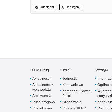
Udostępnij
Udostępnij
Działania Policji
O Policji
Statystyka
Aktualności
Jednostki
Informac
Aktualności z
Kierownictwo
Ogólne st
województw
Komenda Główna
Wybrane
Archiwum X
Policji
statystyki
Ruch drogowy
Organizacja
Kodeks k
Poszukiwani
Policja w III RP
Ruch dr