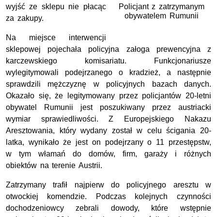
Policjant z zatrzymanym
wyjść ze sklepu nie płacąc
obywatelem Rumunii
za zakupy.
Na miejsce interwencji
sklepowej pojechała policyjna załoga prewencyjna z
karczewskiego komisariatu. Funkcjonariusze
wylegitymowali podejrzanego o kradzież, a następnie
sprawdzili mężczyznę w policyjnych bazach danych.
Okazało się, że legitymowany przez policjantów 20-letni
obywatel Rumunii jest poszukiwany przez austriacki
wymiar sprawiedliwości. Z Europejskiego Nakazu
Aresztowania, który wydany został w celu ścigania 20-
latka, wynikało że jest on podejrzany o 11 przestępstw,
w tym włamań do domów, firm, garaży i różnych
obiektów na terenie Austrii.
Zatrzymany trafił najpierw do policyjnego aresztu w
otwockiej komendzie. Podczas kolejnych czynności
dochodzeniowcy zebrali dowody, które wstępnie