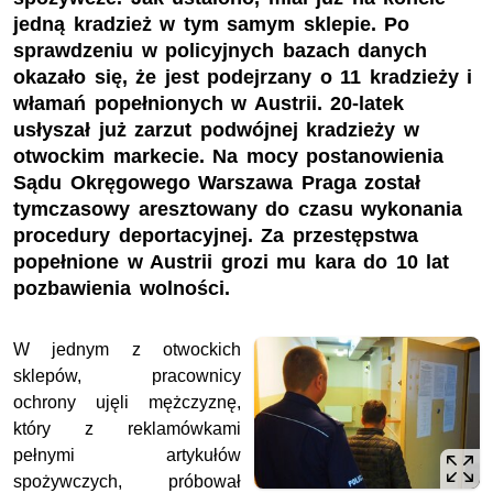
jedną kradzież w tym samym sklepie. Po
sprawdzeniu w policyjnych bazach danych
okazało się, że jest podejrzany o 11 kradzieży i
włamań popełnionych w Austrii. 20-latek
usłyszał już zarzut podwójnej kradzieży w
otwockim markecie. Na mocy postanowienia
Sądu Okręgowego Warszawa Praga został
tymczasowy aresztowany do czasu wykonania
procedury deportacyjnej. Za przestępstwa
popełnione w Austrii grozi mu kara do 10 lat
pozbawienia wolności.
W jednym z otwockich
sklepów, pracownicy
ochrony ujęli mężczyznę,
który z reklamówkami
pełnymi artykułów
spożywczych, próbował