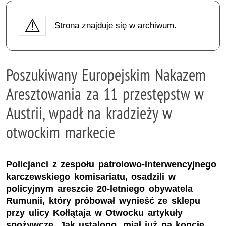
Strona znajduje się w archiwum.
Poszukiwany Europejskim Nakazem
Aresztowania za 11 przestępstw w
Austrii, wpadł na kradzieży w
otwockim markecie
Policjanci z zespołu patrolowo-interwencyjnego
karczewskiego komisariatu, osadzili w
policyjnym areszcie 20-letniego obywatela
Rumunii, który próbował wynieść ze sklepu
przy ulicy Kołłątaja w Otwocku artykuły
spożywcze. Jak ustalono, miał już na koncie