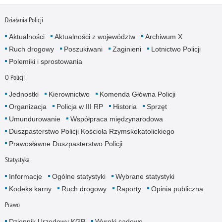
Działania Policji
Aktualności
Aktualności z województw
Archiwum X
Ruch drogowy
Poszukiwani
Zaginieni
Lotnictwo Policji
Polemiki i sprostowania
O Policji
Jednostki
Kierownictwo
Komenda Główna Policji
Organizacja
Policja w III RP
Historia
Sprzęt
Umundurowanie
Współpraca międzynarodowa
Duszpasterstwo Policji Kościoła Rzymskokatolickiego
Prawosławne Duszpasterstwo Policji
Statystyka
Informacje
Ogólne statystyki
Wybrane statystyki
Kodeks karny
Ruch drogowy
Raporty
Opinia publiczna
Prawo
Dziennik Urzędowy KGP
Wyroki sądowe