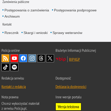
Zamówienia publiczne
Postępowania o zamówienia
Postępowania podprogowe
Archiwum
Kontakt
Rzecznik
Skargi i wnioski
Sprawy weteranów
Policja
online
Biuletyn Informacji Publicznej
BIP KGP
Redakcja serwisu
Dostępność
Kontakt z redakcją
Deklaracja dostępności
Nota prawna
Inne wersje portalu
Chcesz wykorzystać materiał
Wersja tekstowa
z serwisu Policja.pl.