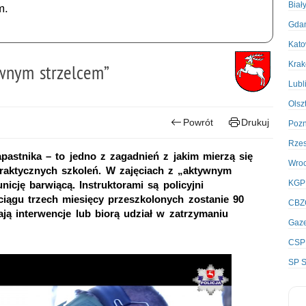
Biał
m.
Gda
Kato
Kra
ywnym strzelcem”
Lubl
Olsz
Powrót
Drukuj
Poz
Rze
astnika – to jedno z zagadnień z jakim mierzą się
Wro
praktycznych szkoleń. W zajęciach z „aktywnym
KGP
icję barwiącą. Instruktorami są policyjni
ciągu trzech miesięcy przeszkolonych zostanie 90
CBZ
ają interwencje lub biorą udział w zatrzymaniu
Gaze
CSP
SP S