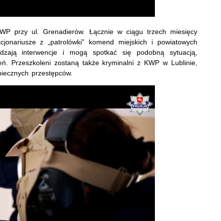
przy ul. Grenadierów. Łącznie w ciągu trzech miesięcy
kcjonariusze z „patrolówki” komend miejskich i powiatowych
zają interwencje i mogą spotkać się podobną sytuacją,
eń. Przeszkoleni zostaną także kryminalni z KWP w Lublinie,
zpiecznych przestępców.