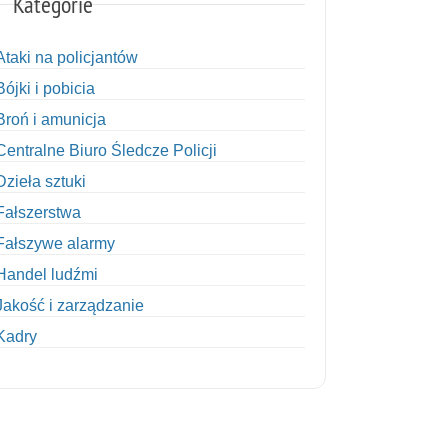
Kategorie
Ataki na policjantów
Bójki i pobicia
Broń i amunicja
Centralne Biuro Śledcze Policji
Dzieła sztuki
Fałszerstwa
Fałszywe alarmy
Handel ludźmi
Jakość i zarządzanie
Kadry
Kobiety w Policji
Korupcja
Kradzież