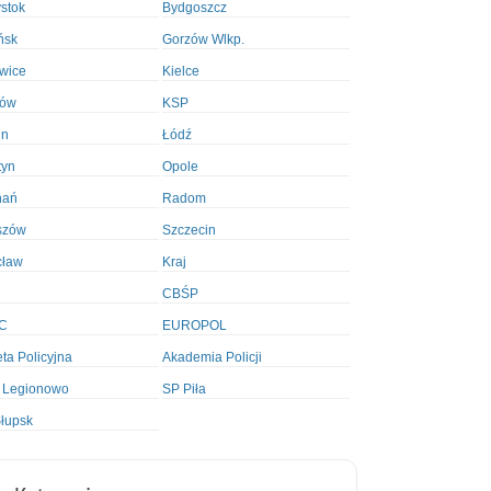
ystok
Bydgoszcz
ńsk
Gorzów Wlkp.
wice
Kielce
ków
KSP
in
Łódź
tyn
Opole
nań
Radom
szów
Szczecin
cław
Kraj
CBŚP
C
EUROPOL
ta Policyjna
Akademia Policji
 Legionowo
SP Piła
łupsk