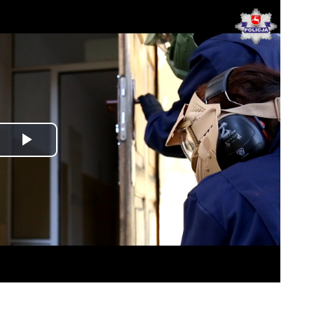
Odtwórz
wideo