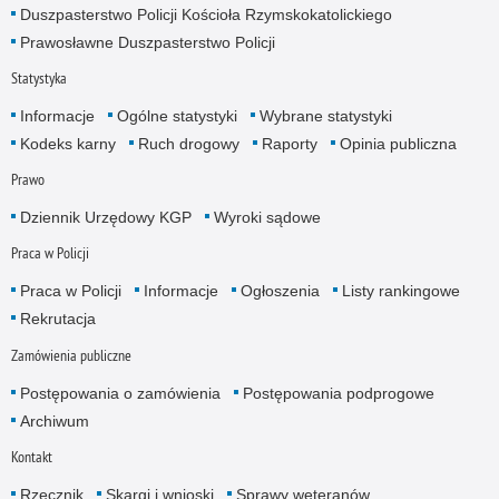
Duszpasterstwo Policji Kościoła Rzymskokatolickiego
Prawosławne Duszpasterstwo Policji
Statystyka
Informacje
Ogólne statystyki
Wybrane statystyki
Kodeks karny
Ruch drogowy
Raporty
Opinia publiczna
Prawo
Dziennik Urzędowy KGP
Wyroki sądowe
Praca w Policji
Praca w Policji
Informacje
Ogłoszenia
Listy rankingowe
Rekrutacja
Zamówienia publiczne
Postępowania o zamówienia
Postępowania podprogowe
Archiwum
Kontakt
Rzecznik
Skargi i wnioski
Sprawy weteranów