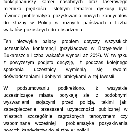
funkcjonariuszy kamer nasobnych oraz laserowego
miernika prędkości. Istotnym tematem dyskusji była
również problematyka pozyskiwania nowych kandydatów
do służby w Policji w różnych państwach i liczba
wakatów pozostałych do obsadzenia.
Ten niezwykle palący problem dotyczy wszystkich
uczestników konferencji (przykładowo w Bratysławie i
Bukareszcie liczba wakatów wynosi aż 20%). W związku
z powyższym podjęto decyzję, iż podczas kolejnego
spotkania uczestnicy wymienią się swoimi
doświadczeniami i dobrymi praktykami w tej kwestii.
W podsumowaniu podkreślono, iż wszystkie
uczestniczące miasta borykają się z podobnymi
wyzwaniami stojącymi przed policją, takimi jak:
zabezpieczenie przestrzeni użyteczności publicznej w
miastach szczególnie zagrożonych terroryzmem czy
wspominana wcześniej problematyka pozyskiwania
nowych kandydatów do służby w policji.