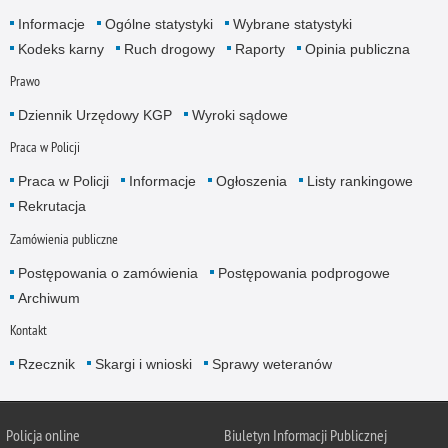
Informacje
Ogólne statystyki
Wybrane statystyki
Kodeks karny
Ruch drogowy
Raporty
Opinia publiczna
Prawo
Dziennik Urzędowy KGP
Wyroki sądowe
Praca w Policji
Praca w Policji
Informacje
Ogłoszenia
Listy rankingowe
Rekrutacja
Zamówienia publiczne
Postępowania o zamówienia
Postępowania podprogowe
Archiwum
Kontakt
Rzecznik
Skargi i wnioski
Sprawy weteranów
Policja
online
Biuletyn Informacji Publicznej