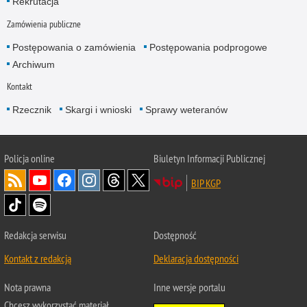
Rekrutacja
Zamówienia publiczne
Postępowania o zamówienia
Postępowania podprogowe
Archiwum
Kontakt
Rzecznik
Skargi i wnioski
Sprawy weteranów
Policja
online
Biuletyn Informacji Publicznej
BIP KGP
Redakcja serwisu
Dostępność
Kontakt z redakcją
Deklaracja dostępności
Nota prawna
Inne wersje portalu
Chcesz wykorzystać materiał