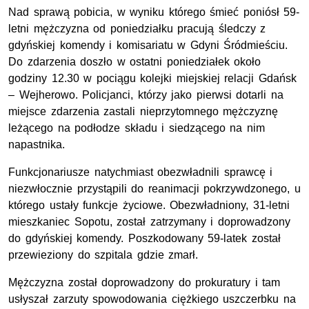
Nad sprawą pobicia, w wyniku którego śmieć poniósł 59-
letni mężczyzna od poniedziałku pracują śledczy z
gdyńskiej komendy i komisariatu w Gdyni Śródmieściu.
Do zdarzenia doszło w ostatni poniedziałek około
godziny 12.30 w pociągu kolejki miejskiej relacji Gdańsk
– Wejherowo. Policjanci, którzy jako pierwsi dotarli na
miejsce zdarzenia zastali nieprzytomnego mężczyznę
leżącego na podłodze składu i siedzącego na nim
napastnika.
Funkcjonariusze natychmiast obezwładnili sprawcę i
niezwłocznie przystąpili do reanimacji pokrzywdzonego, u
którego ustały funkcje życiowe. Obezwładniony, 31-letni
mieszkaniec Sopotu, został zatrzymany i doprowadzony
do gdyńskiej komendy. Poszkodowany 59-latek został
przewieziony do szpitala gdzie zmarł.
Mężczyzna został doprowadzony do prokuratury i tam
usłyszał zarzuty spowodowania ciężkiego uszczerbku na