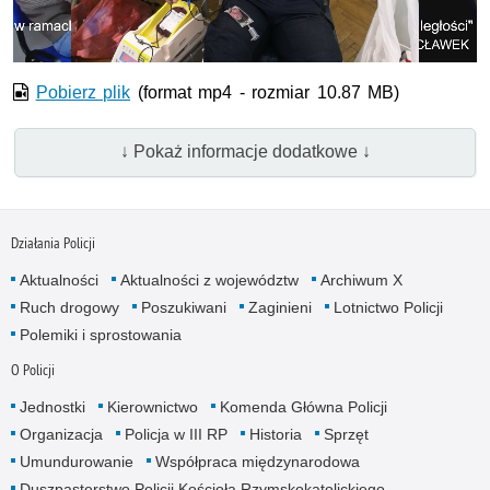
wideo
Pobierz plik
(format mp4 - rozmiar 10.87 MB)
↓ Pokaż informacje dodatkowe ↓
Działania Policji
Aktualności
Aktualności z województw
Archiwum X
Ruch drogowy
Poszukiwani
Zaginieni
Lotnictwo Policji
Polemiki i sprostowania
O Policji
Jednostki
Kierownictwo
Komenda Główna Policji
Organizacja
Policja w III RP
Historia
Sprzęt
Umundurowanie
Współpraca międzynarodowa
Duszpasterstwo Policji Kościoła Rzymskokatolickiego