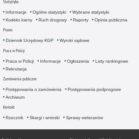
Statystyka
Informacje
Ogólne statystyki
Wybrane statystyki
Kodeks karny
Ruch drogowy
Raporty
Opinia publiczna
Prawo
Dziennik Urzędowy KGP
Wyroki sądowe
Praca w Policji
Praca w Policji
Informacje
Ogłoszenia
Listy rankingowe
Rekrutacja
Zamówienia publiczne
Postępowania o zamówienia
Postępowania podprogowe
Archiwum
Kontakt
Rzecznik
Skargi i wnioski
Sprawy weteranów