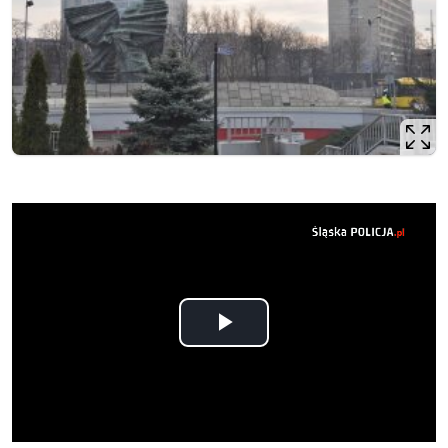
Opis filmu: Policjanci pomagają delegatom przybyłym na 
Odtwórz
wideo