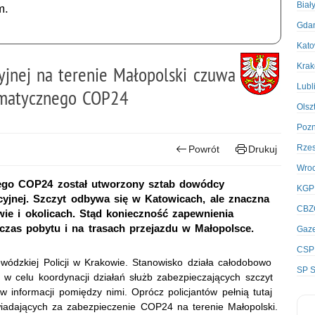
Biał
m.
Gda
Kato
Kra
yjnej na terenie Małopolski czuwa
Lubl
imatycznego COP24
Olsz
Poz
Rze
Powrót
Drukuj
Wro
nego COP24 został utworzony sztab dowódcy
KGP
licyjnej. Szczyt odbywa się w Katowicach, ale znaczna
CBZ
ie i okolicach. Stąd konieczność zapewnienia
czas pobytu i na trasach przejazdu w Małopolsce.
Gaze
CSP
ódzkiej Policji w Krakowie. Stanowisko działa całodobowo
SP S
 w celu koordynacji działań służb zabezpieczających szczyt
w informacji pomiędzy nimi. Oprócz policjantów pełnią tutaj
owiadających za zabezpieczenie COP24 na terenie Małopolski.