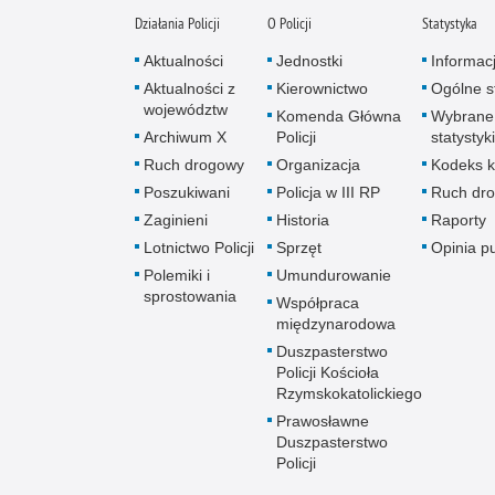
Działania Policji
O Policji
Statystyka
Aktualności
Jednostki
Informac
Aktualności z
Kierownictwo
Ogólne st
województw
Komenda Główna
Wybrane
Archiwum X
Policji
statystyki
Ruch drogowy
Organizacja
Kodeks k
Poszukiwani
Policja w III RP
Ruch dr
Zaginieni
Historia
Raporty
Lotnictwo Policji
Sprzęt
Opinia p
Polemiki i
Umundurowanie
sprostowania
Współpraca
międzynarodowa
Duszpasterstwo
Policji Kościoła
Rzymskokatolickiego
Prawosławne
Duszpasterstwo
Policji