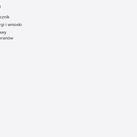
t
Ofiarni i odważni
cznik
Opinia publiczna
gi i wnioski
Oszustwa
awy
Pedofilia, pornografia dziecięca
eranów
Piractwo przemysłowe
Podrabianie znaków towarowych
Pogryzienia przez psy
Polemiki i sprostowania
Policja inaczej
Policjant z pasją
Porwania
Pożary i podpalenia
Pranie brudnych pieniędzy
Prawa człowieka