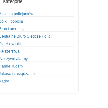
Kategorie
Ataki na policjantów
Bójki i pobicia
Broń i amunicja
Centralne Biuro Śledcze Policji
Dzieła sztuki
Fałszerstwa
Fałszywe alarmy
Handel ludźmi
Jakość i zarządzanie
Kadry
Kobiety w Policji
Korupcja
Kradzież