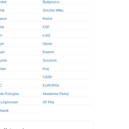
ystok
Bydgoszcz
ńsk
Gorzów Wlkp.
wice
Kielce
ków
KSP
in
Łódź
tyn
Opole
nań
Radom
szów
Szczecin
cław
Kraj
CBŚP
C
EUROPOL
ta Policyjna
Akademia Policji
 Legionowo
SP Piła
łupsk