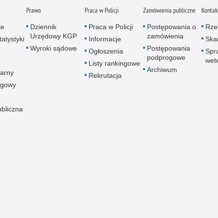
Prawo
Praca w Policji
Zamówienia publiczne
Kontak
je
Dziennik
Praca w Policji
Postępowania o
Rze
Urzędowy KGP
zamówienia
atystyki
Informacje
Skar
Wyroki sądowe
Postępowania
Ogłoszenia
Spr
podprogowe
wet
Listy rankingowe
Archiwum
arny
Rekrutacja
ogowy
ubliczna