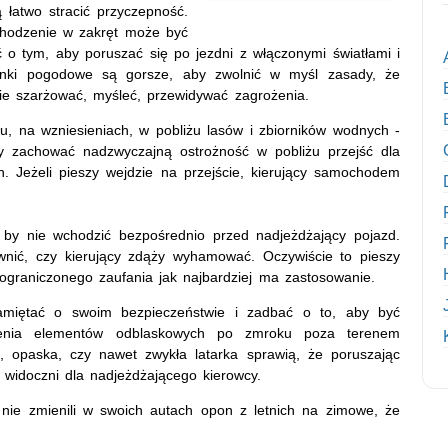
 łatwo stracić przyczepność.
chodzenie w zakręt może być
 o tym, aby poruszać się po jezdni z włączonymi światłami i
unki pogodowe są gorsze, aby zwolnić w myśl zasady, że
nie szarżować, myśleć, przewidywać zagrożenia.
u, na wzniesieniach, w pobliżu lasów i zbiorników wodnych -
ży zachować nadzwyczajną ostrożność w pobliżu przejść dla
. Jeżeli pieszy wejdzie na przejście, kierujący samochodem
 by nie wchodzić bezpośrednio przed nadjeżdżający pojazd.
wnić, czy kierujący zdąży wyhamować. Oczywiście to pieszy
 ograniczonego zaufania jak najbardziej ma zastosowanie.
amiętać o swoim bezpieczeństwie i zadbać o to, aby być
enia elementów odblaskowych po zmroku poza terenem
 opaska, czy nawet zwykła latarka sprawią, że poruszając
j widoczni dla nadjeżdżającego kierowcy.
 nie zmienili w swoich autach opon z letnich na zimowe, że