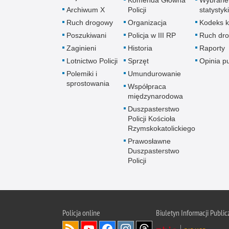
Komenda Główna
Wybrane
Archiwum X
Policji
statystyki
Ruch drogowy
Organizacja
Kodeks k
Poszukiwani
Policja w III RP
Ruch dr
Zaginieni
Historia
Raporty
Lotnictwo Policji
Sprzęt
Opinia p
Polemiki i
Umundurowanie
sprostowania
Współpraca
międzynarodowa
Duszpasterstwo
Policji Kościoła
Rzymskokatolickiego
Prawosławne
Duszpasterstwo
Policji
Policja
online
Biuletyn Informacji Public