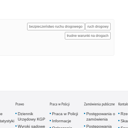
bezpieczeństwo ruchu drogowego
ruch drogowy
trudne warunki na drogach
Prawo
Praca w Policji
Zamówienia publiczne
Kontak
je
Dziennik
Praca w Policji
Postępowania o
Rze
Urzędowy KGP
zamówienia
atystyki
Informacje
Skar
Wyroki sądowe
Postępowania