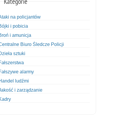
Kategorie
Ataki na policjantów
Bójki i pobicia
Broń i amunicja
Centralne Biuro Śledcze Policji
Dzieła sztuki
Fałszerstwa
Fałszywe alarmy
Handel ludźmi
Jakość i zarządzanie
Kadry
Kobiety w Policji
Korupcja
Kradzież