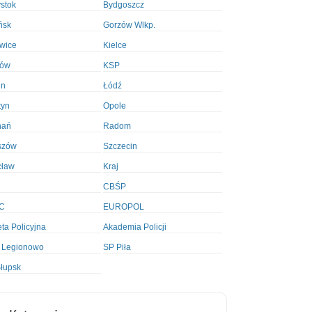
ystok
Bydgoszcz
ńsk
Gorzów Wlkp.
wice
Kielce
ków
KSP
in
Łódź
tyn
Opole
nań
Radom
szów
Szczecin
cław
Kraj
CBŚP
C
EUROPOL
ta Policyjna
Akademia Policji
 Legionowo
SP Piła
łupsk