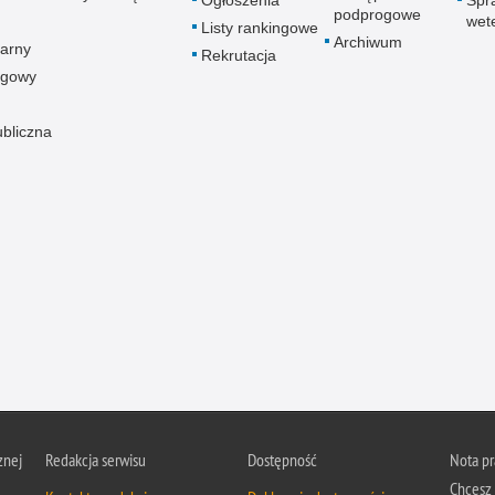
Ogłoszenia
Spr
podprogowe
wet
Listy rankingowe
Archiwum
arny
Rekrutacja
ogowy
ubliczna
znej
Redakcja serwisu
Dostępność
Nota p
Chcesz 