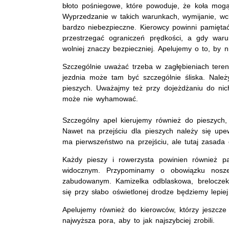
błoto pośniegowe, które powoduje, że koła mogą
Wyprzedzanie w takich warunkach, wymijanie, w
bardzo niebezpieczne. Kierowcy powinni pamiętać
przestrzegać ograniczeń prędkości, a gdy war
wolniej znaczy bezpieczniej. Apelujemy o to, by 
Szczególnie uważać trzeba w zagłębieniach teren
jezdnia może tam być szczególnie śliska. Nale
pieszych. Uważajmy też przy dojeżdżaniu do nich
może nie wyhamować.
Szczególny apel kierujemy również do pieszych,
Nawet na przejściu dla pieszych należy się upe
ma pierwszeństwo na przejściu, ale tutaj zasada
Każdy pieszy i rowerzysta powinien również p
widocznym. Przypominamy o obowiązku nosz
zabudowanym. Kamizelka odblaskowa, breloczek,
się przy słabo oświetlonej drodze będziemy lepie
Apelujemy również do kierowców, którzy jeszcze
najwyższa pora, aby to jak najszybciej zrobili.