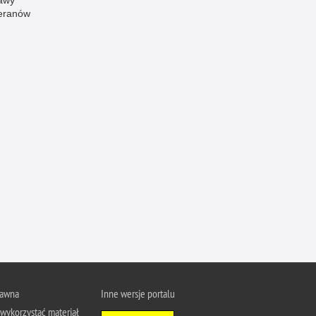
awy
eranów
Ofiarni i odważni
Opinia publiczna
Oszustwa
Pedofilia, pornografia dziecięca
Piractwo przemysłowe
Podrabianie znaków towarowych
Pogryzienia przez psy
Polemiki i sprostowania
Policja inaczej
Policjant z pasją
Porwania
Pożary i podpalenia
Pranie brudnych pieniędzy
rawna
Inne wersje portalu
Prawa człowieka
wykorzystać materiał