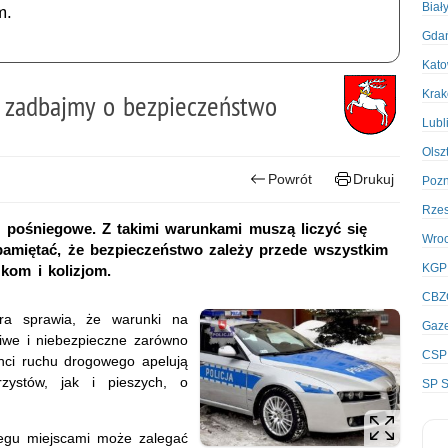
Biał
m.
Gda
Kato
Kra
 zadbajmy o bezpieczeństwo
Lubl
Olsz
Powrót
Drukuj
Poz
Rze
o pośniegowe. Z takimi warunkami muszą liczyć się
Wro
 pamiętać, że bezpieczeństwo zależy przede wszystkim
KGP
kom i kolizjom.
CBZ
ra sprawia, że warunki na
Gaze
liwe i niebezpieczne zarówno
CSP
janci ruchu drogowego apelują
zystów, jak i pieszych, o
SP S
egu miejscami może zalegać