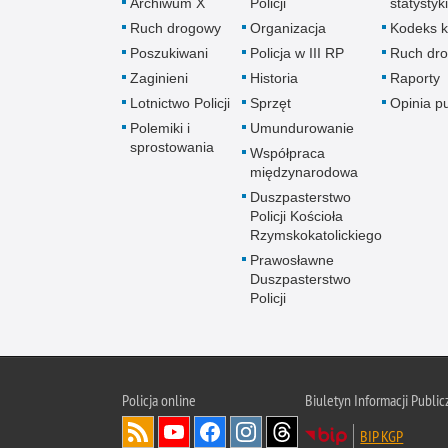
Archiwum X
Policji
statystyki
Ruch drogowy
Organizacja
Kodeks k
Poszukiwani
Policja w III RP
Ruch dr
Zaginieni
Historia
Raporty
Lotnictwo Policji
Sprzęt
Opinia p
Polemiki i
Umundurowanie
sprostowania
Współpraca
międzynarodowa
Duszpasterstwo
Policji Kościoła
Rzymskokatolickiego
Prawosławne
Duszpasterstwo
Policji
Policja
online
Biuletyn Informacji Public
BIP KGP