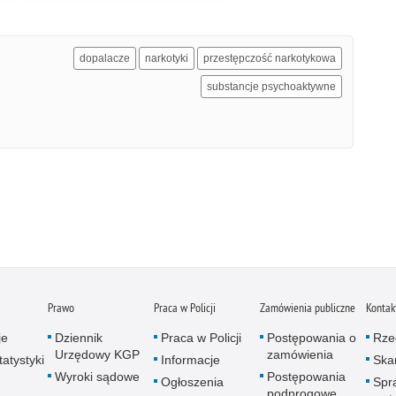
dopalacze
narkotyki
przestępczość narkotykowa
substancje psychoaktywne
Prawo
Praca w Policji
Zamówienia publiczne
Kontak
je
Dziennik
Praca w Policji
Postępowania o
Rze
Urzędowy KGP
zamówienia
atystyki
Informacje
Skar
Wyroki sądowe
Postępowania
Ogłoszenia
Spr
podprogowe