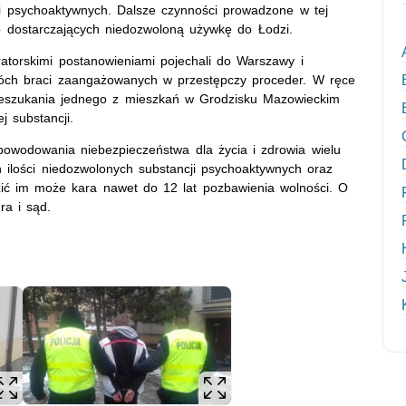
cji psychoaktywnych. Dalsze czynności prowadzone w tej
b dostarczających niedozwoloną używkę do Łodzi.
ratorskimi postanowieniami pojechali do Warszawy i
óch braci zaangażowanych w przestępczy proceder. W ręce
zeszukania jednego z mieszkań w Grodzisku Mazowieckim
j substancji.
powodowania niebezpieczeństwa dla życia i zdrowia wielu
ilości niedozwolonych substancji psychoaktywnych oraz
ozić im może kara nawet do 12 lat pozbawienia wolności. O
ra i sąd.