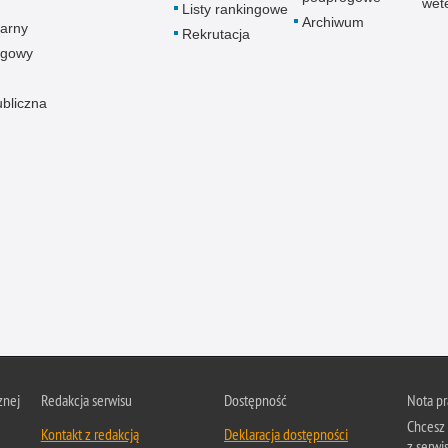
wet
Listy rankingowe
Archiwum
arny
Rekrutacja
ogowy
ubliczna
znej
Redakcja serwisu
Dostępność
Nota p
Chcesz 
Kontakt z redakcją
Deklaracja dostępności
z serwis