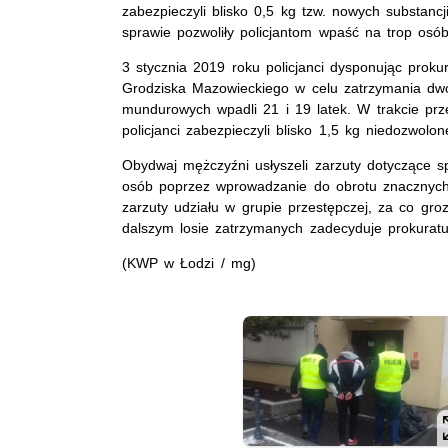
zabezpieczyli blisko 0,5 kg tzw. nowych substan
sprawie pozwoliły policjantom wpaść na trop osó
3 stycznia 2019 roku policjanci dysponując proku
Grodziska Mazowieckiego w celu zatrzymania dw
mundurowych wpadli 21 i 19 latek. W trakcie pr
policjanci zabezpieczyli blisko 1,5 kg niedozwolone
Obydwaj mężczyźni usłyszeli zarzuty dotyczące s
osób poprzez wprowadzanie do obrotu znacznych 
zarzuty udziału w grupie przestępczej, za co gr
dalszym losie zatrzymanych zadecyduje prokuratu
(KWP w Łodzi / mg)