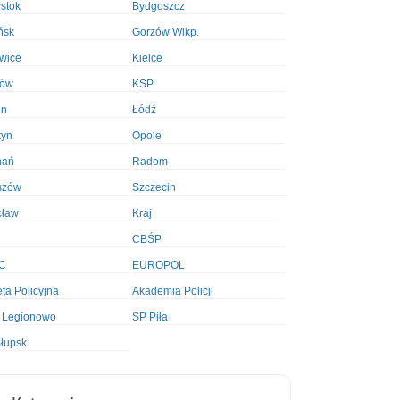
ystok
Bydgoszcz
ńsk
Gorzów Wlkp.
wice
Kielce
ków
KSP
in
Łódź
tyn
Opole
nań
Radom
szów
Szczecin
cław
Kraj
CBŚP
C
EUROPOL
ta Policyjna
Akademia Policji
 Legionowo
SP Piła
łupsk