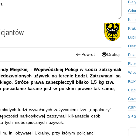
Biał
m.
Gda
Kato
Kra
icjantów
Lubl
Olsz
Powrót
Drukuj
Poz
Rze
y Miejskiej i Wojewódzkiej Policji w Łodzi zatrzymali
Wro
iedozwolonych używek na terenie Łodzi. Zatrzymani są
KGP
ego. Stróże prawa zabezpieczyli blisko 1,5 kg tzw.
 posiadanie karane jest w polskim prawie tak samo,
CBZ
Gaze
CSP
młodych ludzi wywołanych zażywaniem tzw. „dopalaczy”
tępczości narkotykowej zatrzymali kilkanaście osób
SP S
u tych niebezpiecznych używek.
m. in. obywatel Ukrainy, przy którym policjanci