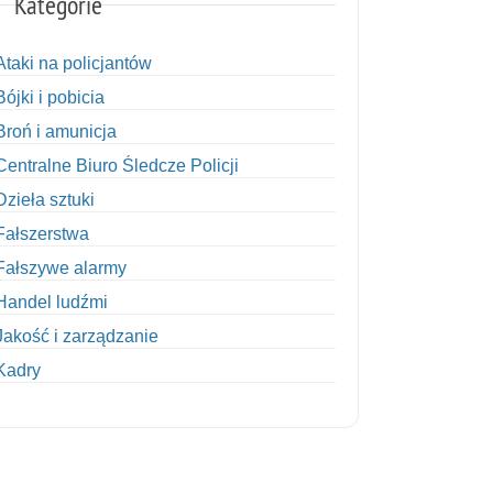
Kategorie
Ataki na policjantów
Bójki i pobicia
Broń i amunicja
Centralne Biuro Śledcze Policji
Dzieła sztuki
Fałszerstwa
Fałszywe alarmy
Handel ludźmi
Jakość i zarządzanie
Kadry
Kobiety w Policji
Korupcja
Kradzież