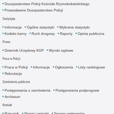
Duszpasterstwo Policji Kościoła Rzymskokatolickiego
Prawosławne Duszpasterstwo Policji
Statystyka
Informacje
Ogólne statystyki
Wybrane statystyki
Kodeks karny
Ruch drogowy
Raporty
Opinia publiczna
Prawo
Dziennik Urzędowy KGP
Wyroki sądowe
Praca w Policji
Praca w Policji
Informacje
Ogłoszenia
Listy rankingowe
Rekrutacja
Zamówienia publiczne
Postępowania o zamówienia
Postępowania podprogowe
Archiwum
Kontakt
Rzecznik
Skargi i wnioski
Sprawy weteranów