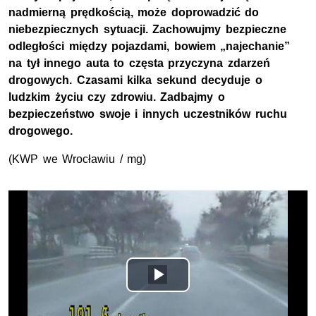
nadmierną prędkością, może doprowadzić do
niebezpiecznych sytuacji. Zachowujmy bezpieczne
odległości między pojazdami, bowiem „najechanie”
na tył innego auta to częsta przyczyna zdarzeń
drogowych. Czasami kilka sekund decyduje o
ludzkim życiu czy zdrowiu. Zadbajmy o
bezpieczeństwo swoje i innych uczestników ruchu
drogowego.
(KWP we Wrocławiu / mg)
Opis filmu: nagranie z wideorejestratora - oławscy policja
Odtwórz