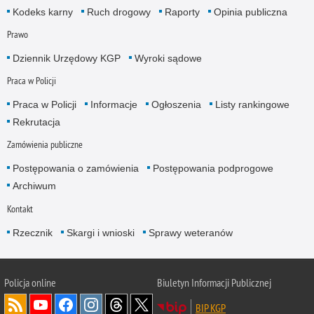
Kodeks karny
Ruch drogowy
Raporty
Opinia publiczna
Prawo
Dziennik Urzędowy KGP
Wyroki sądowe
Praca w Policji
Praca w Policji
Informacje
Ogłoszenia
Listy rankingowe
Rekrutacja
Zamówienia publiczne
Postępowania o zamówienia
Postępowania podprogowe
Archiwum
Kontakt
Rzecznik
Skargi i wnioski
Sprawy weteranów
Policja
online
Biuletyn Informacji Publicznej
BIP KGP