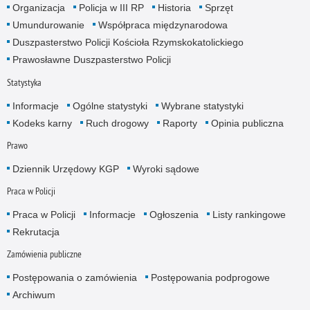
Organizacja
Policja w III RP
Historia
Sprzęt
Umundurowanie
Współpraca międzynarodowa
Duszpasterstwo Policji Kościoła Rzymskokatolickiego
Prawosławne Duszpasterstwo Policji
Statystyka
Informacje
Ogólne statystyki
Wybrane statystyki
Kodeks karny
Ruch drogowy
Raporty
Opinia publiczna
Prawo
Dziennik Urzędowy KGP
Wyroki sądowe
Praca w Policji
Praca w Policji
Informacje
Ogłoszenia
Listy rankingowe
Rekrutacja
Zamówienia publiczne
Postępowania o zamówienia
Postępowania podprogowe
Archiwum