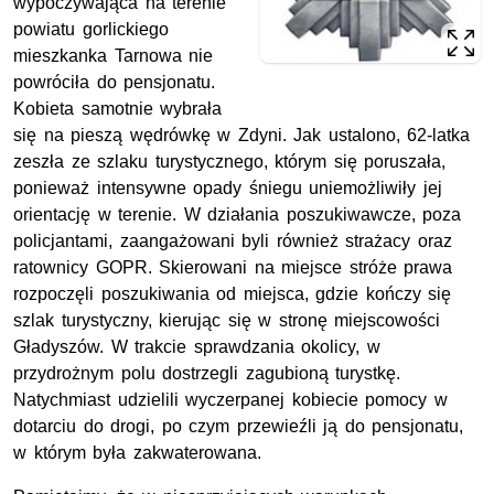
wypoczywająca na terenie
powiatu gorlickiego
mieszkanka Tarnowa nie
powróciła do pensjonatu.
Kobieta samotnie wybrała
się na pieszą wędrówkę w Zdyni. Jak ustalono, 62-latka
zeszła ze szlaku turystycznego, którym się poruszała,
ponieważ intensywne opady śniegu uniemożliwiły jej
orientację w terenie. W działania poszukiwawcze, poza
policjantami, zaangażowani byli również strażacy oraz
ratownicy GOPR. Skierowani na miejsce stróże prawa
rozpoczęli poszukiwania od miejsca, gdzie kończy się
szlak turystyczny, kierując się w stronę miejscowości
Gładyszów. W trakcie sprawdzania okolicy, w
przydrożnym polu dostrzegli zagubioną turystkę.
Natychmiast udzielili wyczerpanej kobiecie pomocy w
dotarciu do drogi, po czym przewieźli ją do pensjonatu,
w którym była zakwaterowana.