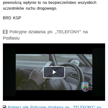
pewnością wpłynie to na bezpieczeństwo wszystkich
uczestników ruchu drogowego.
BRD KGP
Film
Policyjne działania pn. „TELEFONY” na
Podlasiu
Opis filmu: Policyjne działania pn. „TELEFONY” na Podlas
Odtwórz
wideo
Pobierz plik Policyjne działania pn. „TELEFONY” na