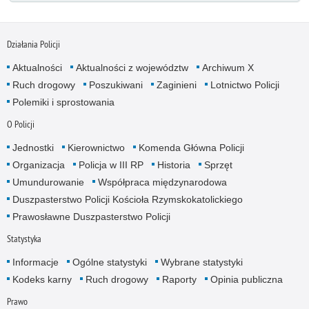
Działania Policji
Aktualności
Aktualności z województw
Archiwum X
Ruch drogowy
Poszukiwani
Zaginieni
Lotnictwo Policji
Polemiki i sprostowania
O Policji
Jednostki
Kierownictwo
Komenda Główna Policji
Organizacja
Policja w III RP
Historia
Sprzęt
Umundurowanie
Współpraca międzynarodowa
Duszpasterstwo Policji Kościoła Rzymskokatolickiego
Prawosławne Duszpasterstwo Policji
Statystyka
Informacje
Ogólne statystyki
Wybrane statystyki
Kodeks karny
Ruch drogowy
Raporty
Opinia publiczna
Prawo