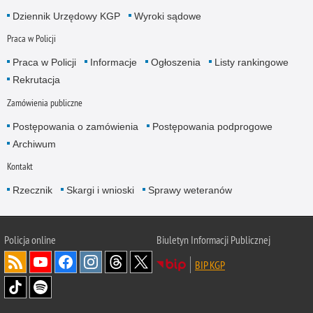
Dziennik Urzędowy KGP
Wyroki sądowe
Praca w Policji
Praca w Policji
Informacje
Ogłoszenia
Listy rankingowe
Rekrutacja
Zamówienia publiczne
Postępowania o zamówienia
Postępowania podprogowe
Archiwum
Kontakt
Rzecznik
Skargi i wnioski
Sprawy weteranów
Policja
online
Biuletyn Informacji Publicznej
BIP KGP