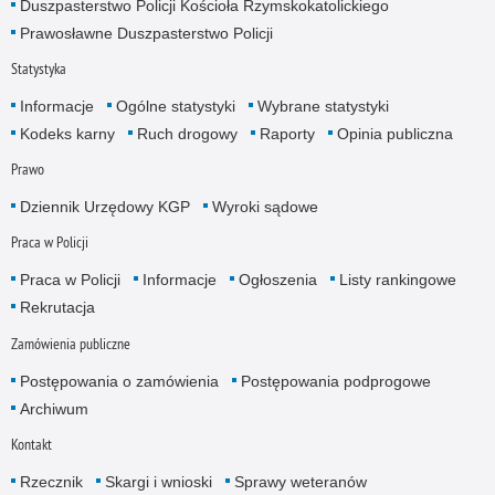
Duszpasterstwo Policji Kościoła Rzymskokatolickiego
Prawosławne Duszpasterstwo Policji
Statystyka
Informacje
Ogólne statystyki
Wybrane statystyki
Kodeks karny
Ruch drogowy
Raporty
Opinia publiczna
Prawo
Dziennik Urzędowy KGP
Wyroki sądowe
Praca w Policji
Praca w Policji
Informacje
Ogłoszenia
Listy rankingowe
Rekrutacja
Zamówienia publiczne
Postępowania o zamówienia
Postępowania podprogowe
Archiwum
Kontakt
Rzecznik
Skargi i wnioski
Sprawy weteranów