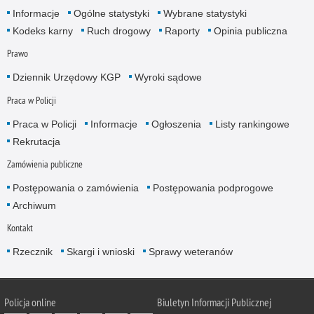
Informacje
Ogólne statystyki
Wybrane statystyki
Kodeks karny
Ruch drogowy
Raporty
Opinia publiczna
Prawo
Dziennik Urzędowy KGP
Wyroki sądowe
Praca w Policji
Praca w Policji
Informacje
Ogłoszenia
Listy rankingowe
Rekrutacja
Zamówienia publiczne
Postępowania o zamówienia
Postępowania podprogowe
Archiwum
Kontakt
Rzecznik
Skargi i wnioski
Sprawy weteranów
Policja
online
Biuletyn Informacji Publicznej