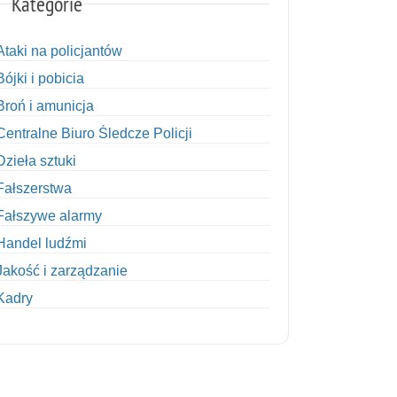
Kategorie
Ataki na policjantów
Bójki i pobicia
Broń i amunicja
Centralne Biuro Śledcze Policji
Dzieła sztuki
Fałszerstwa
Fałszywe alarmy
Handel ludźmi
Jakość i zarządzanie
Kadry
Kobiety w Policji
Korupcja
Kradzież