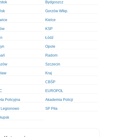
ystok
Bydgoszcz
ńsk
Gorzów Wlkp.
wice
Kielce
ków
KSP
in
Łódź
tyn
Opole
nań
Radom
szów
Szczecin
cław
Kraj
CBŚP
C
EUROPOL
ta Policyjna
Akademia Policji
 Legionowo
SP Piła
łupsk