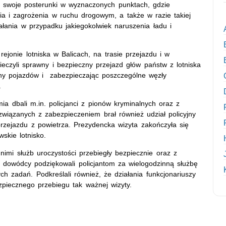
li swoje posterunki w wyznaczonych punktach, gdzie
ia i zagrożenia w ruchu drogowym, a także w razie takiej
ałania w przypadku jakiegokolwiek naruszenia ładu i
jonie lotniska w Balicach, na trasie przejazdu i w
eczyli sprawny i bezpieczny przejazd głów państw z lotniska
ny pojazdów i zabezpieczając poszczególne węzły
.
ia dbali m.in. policjanci z pionów kryminalnych oraz z
związanych z zabezpieczeniem brał również udział policyjny
przejazdu z powietrza. Prezydencka wizyta zakończyła się
skie lotnisko.
nimi służb uroczystości przebiegły bezpiecznie oraz z
 dowódcy podziękowali policjantom za wielogodzinną służbę
h zadań. Podkreślali również, że działania funkcjonariuszy
ezpiecznego przebiegu tak ważnej wizyty.