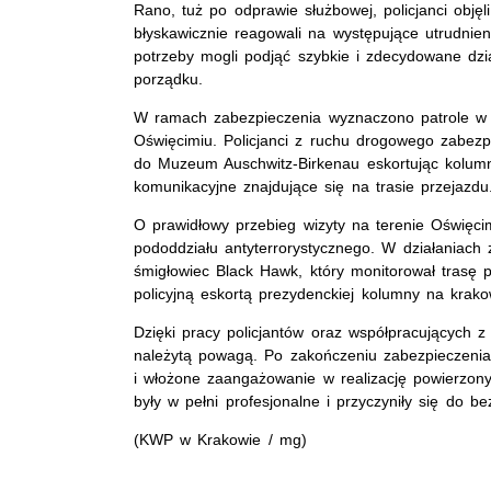
Rano, tuż po odprawie służbowej, policjanci obję
błyskawicznie reagowali na występujące utrudnien
potrzeby mogli podjąć szybkie i zdecydowane dzi
porządku.
W ramach zabezpieczenia wyznaczono patrole w re
Oświęcimiu. Policjanci z ruchu drogowego zabezpi
do Muzeum Auschwitz-Birkenau eskortując kolum
komunikacyjne znajdujące się na trasie przejazdu
O prawidłowy przebieg wizyty na terenie Oświęcim
pododdziału antyterrorystycznego. W działaniach 
śmigłowiec Black Hawk, który monitorował trasę 
policyjną eskortą prezydenckiej kolumny na krakow
Dzięki pracy policjantów oraz współpracujących z 
należytą powagą. Po zakończeniu zabezpieczenia
i włożone zaangażowanie w realizację powierzonyc
były w pełni profesjonalne i przyczyniły się do b
(KWP w Krakowie / mg)