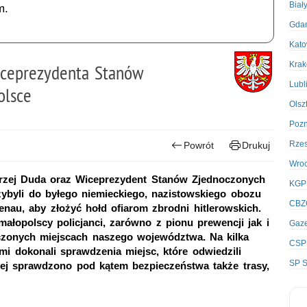
Biał
m.
Gda
Kato
Kra
Wiceprezydenta Stanów
Lubl
olsce
Olsz
Poz
Rze
Powrót
Drukuj
Wro
ndrzej Duda oraz Wiceprezydent Stanów Zjednoczonych
KGP
ybyli do byłego niemieckiego, nazistowskiego obozu
CBZ
enau, aby złożyć hołd ofiarom zbrodni hitlerowskich.
łopolscy policjanci, zarówno z pionu prewencji jak i
Gaze
czonych miejscach naszego województwa. Na kilka
CSP
mi dokonali sprawdzenia miejsc, które odwiedzili
SP S
ej sprawdzono pod kątem bezpieczeństwa także trasy,