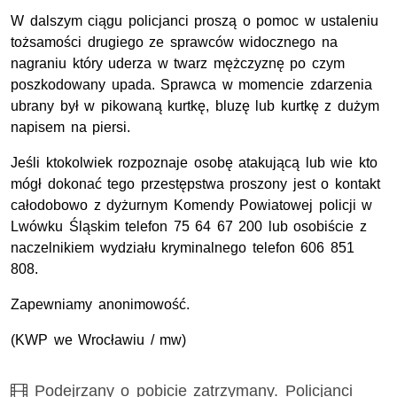
W dalszym ciągu policjanci proszą o pomoc w ustaleniu
tożsamości drugiego ze sprawców widocznego na
nagraniu który uderza w twarz mężczyznę po czym
poszkodowany upada. Sprawca w momencie zdarzenia
ubrany był w pikowaną kurtkę, bluzę lub kurtkę z dużym
napisem na piersi.
Jeśli ktokolwiek rozpoznaje osobę atakującą lub wie kto
mógł dokonać tego przestępstwa proszony jest o kontakt
całodobowo z dyżurnym Komendy Powiatowej policji w
Lwówku Śląskim telefon 75 64 67 200 lub osobiście z
naczelnikiem wydziału kryminalnego telefon 606 851
808.
Zapewniamy anonimowość.
(KWP we Wrocławiu / mw)
Film
Podejrzany o pobicie zatrzymany. Policjanci