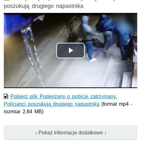
poszukują drugiego napastnika
Odtwórz
wideo
Pobierz plik Podejrzany o pobicie zatrzymany.
Policjanci poszukują drugiego napastnika
(format mp4 -
rozmiar 2.84 MB)
↓ Pokaż informacje dodatkowe ↓