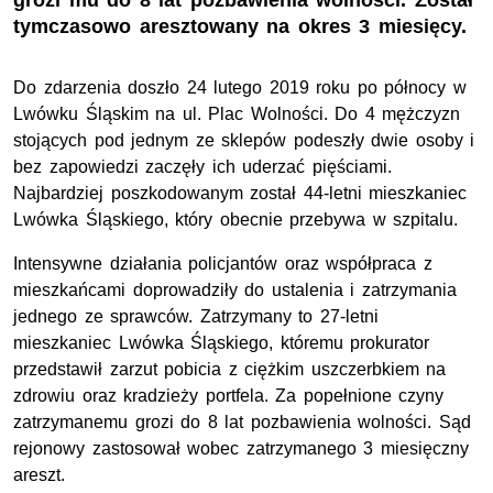
grozi mu do 8 lat pozbawienia wolności. Został
tymczasowo aresztowany na okres 3 miesięcy.
Do zdarzenia doszło 24 lutego 2019 roku po północy w
Lwówku Śląskim na ul. Plac Wolności. Do 4 mężczyzn
stojących pod jednym ze sklepów podeszły dwie osoby i
bez zapowiedzi zaczęły ich uderzać pięściami.
Najbardziej poszkodowanym został 44-letni mieszkaniec
Lwówka Śląskiego, który obecnie przebywa w szpitalu.
Intensywne działania policjantów oraz współpraca z
mieszkańcami doprowadziły do ustalenia i zatrzymania
jednego ze sprawców. Zatrzymany to 27-letni
mieszkaniec Lwówka Śląskiego, któremu prokurator
przedstawił zarzut pobicia z ciężkim uszczerbkiem na
zdrowiu oraz kradzieży portfela. Za popełnione czyny
zatrzymanemu grozi do 8 lat pozbawienia wolności. Sąd
rejonowy zastosował wobec zatrzymanego 3 miesięczny
areszt.