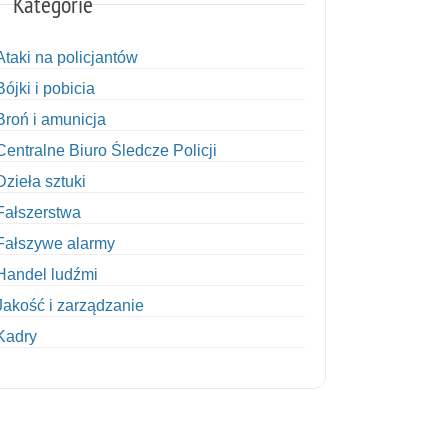
Kategorie
Ataki na policjantów
Bójki i pobicia
Broń i amunicja
Centralne Biuro Śledcze Policji
Dzieła sztuki
Fałszerstwa
Fałszywe alarmy
Handel ludźmi
Jakość i zarządzanie
Kadry
Kobiety w Policji
Korupcja
Kradzież