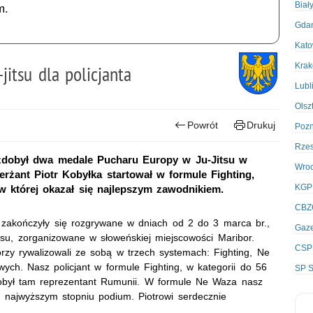
Biał
m.
Gda
Kato
Kra
jitsu dla policjanta
Lubl
Olsz
Powrót
Drukuj
Poz
Rze
i zdobył dwa medale Pucharu Europy w Ju-Jitsu w
Wro
erżant Piotr Kobyłka startował w formule Fighting,
KGP
w której okazał się najlepszym zawodnikiem.
CBZ
, zakończyły się rozgrywane w dniach od 2 do 3 marca br.,
Gaze
su, zorganizowane w słoweńskiej miejscowości Maribor.
CSP
órzy rywalizowali ze sobą w trzech systemach: Fighting, Ne
ch. Nasz policjant w formule Fighting, w kategorii do 56
SP S
zdobył tam reprezentant Rumunii. W formule Ne Waza nasz
a najwyższym stopniu podium. Piotrowi serdecznie