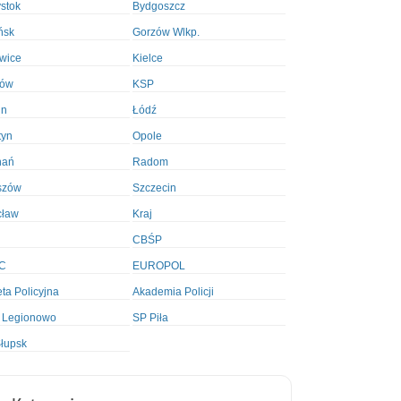
ystok
Bydgoszcz
ńsk
Gorzów Wlkp.
wice
Kielce
ków
KSP
in
Łódź
tyn
Opole
nań
Radom
szów
Szczecin
cław
Kraj
CBŚP
C
EUROPOL
ta Policyjna
Akademia Policji
 Legionowo
SP Piła
łupsk