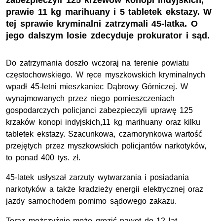
zabezpieczyli 125 krzewów konopi indyjskich,
prawie 11 kg marihuany i 5 tabletek ekstazy. W
tej sprawie kryminalni zatrzymali 45-latka. O
jego dalszym losie zdecyduje prokurator i sąd.
Do zatrzymania doszło wczoraj na terenie powiatu
częstochowskiego. W ręce myszkowskich kryminalnych
wpadł 45-letni mieszkaniec Dąbrowy Górniczej. W
wynajmowanych przez niego pomieszczeniach
gospodarczych policjanci zabezpieczyli uprawę 125
krzaków konopi indyjskich,11 kg marihuany oraz kilku
tabletek ekstazy. Szacunkowa, czarnorynkowa wartość
przejętych przez myszkowskich policjantów narkotyków,
to ponad 400 tys. zł.
45-latek usłyszał zarzuty wytwarzania i posiadania
narkotyków a także kradzieży energii elektrycznej oraz
jazdy samochodem pomimo sądowego zakazu.
Teraz mężczyźnie może grozić nawet do 12 lat