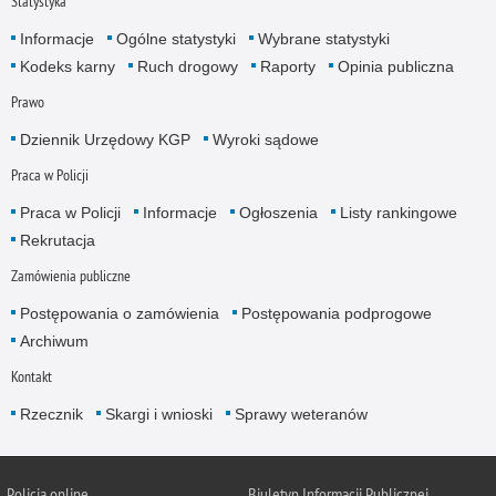
Statystyka
Informacje
Ogólne statystyki
Wybrane statystyki
Kodeks karny
Ruch drogowy
Raporty
Opinia publiczna
Prawo
Dziennik Urzędowy KGP
Wyroki sądowe
Praca w Policji
Praca w Policji
Informacje
Ogłoszenia
Listy rankingowe
Rekrutacja
Zamówienia publiczne
Postępowania o zamówienia
Postępowania podprogowe
Archiwum
Kontakt
Rzecznik
Skargi i wnioski
Sprawy weteranów
Policja
online
Biuletyn Informacji Publicznej